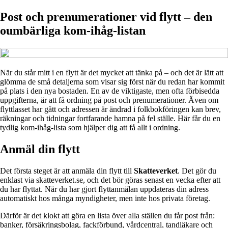
Post och prenumerationer vid flytt – den
oumbärliga kom-ihåg-listan
När du står mitt i en flytt är det mycket att tänka på – och det är lätt att
glömma de små detaljerna som visar sig först när du redan har kommit
på plats i den nya bostaden. En av de viktigaste, men ofta förbisedda
uppgifterna, är att få ordning på post och prenumerationer. Även om
flyttlasset har gått och adressen är ändrad i folkbokföringen kan brev,
räkningar och tidningar fortfarande hamna på fel ställe. Här får du en
tydlig kom-ihåg-lista som hjälper dig att få allt i ordning.
Anmäl din flytt
Det första steget är att anmäla din flytt till
Skatteverket
. Det gör du
enklast via skatteverket.se, och det bör göras senast en vecka efter att
du har flyttat. När du har gjort flyttanmälan uppdateras din adress
automatiskt hos många myndigheter, men inte hos privata företag.
Därför är det klokt att göra en lista över alla ställen du får post från:
banker, försäkringsbolag, fackförbund, vårdcentral, tandläkare och