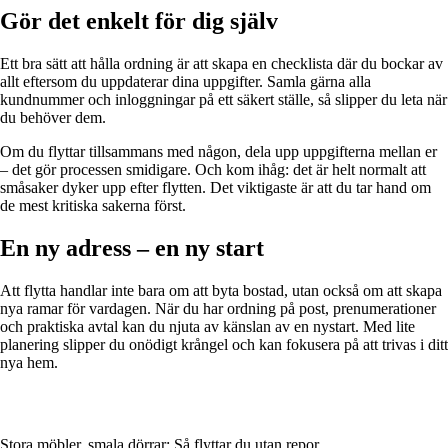
Gör det enkelt för dig själv
Ett bra sätt att hålla ordning är att skapa en checklista där du bockar av
allt eftersom du uppdaterar dina uppgifter. Samla gärna alla
kundnummer och inloggningar på ett säkert ställe, så slipper du leta när
du behöver dem.
Om du flyttar tillsammans med någon, dela upp uppgifterna mellan er
– det gör processen smidigare. Och kom ihåg: det är helt normalt att
småsaker dyker upp efter flytten. Det viktigaste är att du tar hand om
de mest kritiska sakerna först.
En ny adress – en ny start
Att flytta handlar inte bara om att byta bostad, utan också om att skapa
nya ramar för vardagen. När du har ordning på post, prenumerationer
och praktiska avtal kan du njuta av känslan av en nystart. Med lite
planering slipper du onödigt krångel och kan fokusera på att trivas i ditt
nya hem.
Stora möbler, smala dörrar: Så flyttar du utan repor