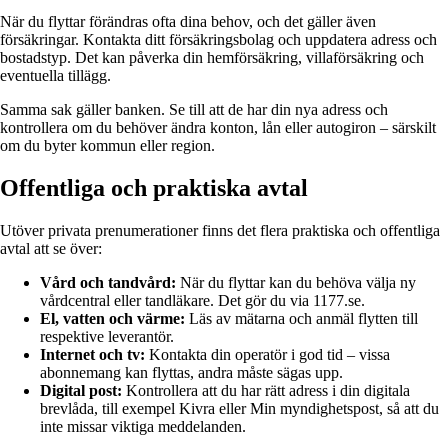
När du flyttar förändras ofta dina behov, och det gäller även
försäkringar. Kontakta ditt försäkringsbolag och uppdatera adress och
bostadstyp. Det kan påverka din hemförsäkring, villaförsäkring och
eventuella tillägg.
Samma sak gäller banken. Se till att de har din nya adress och
kontrollera om du behöver ändra konton, lån eller autogiron – särskilt
om du byter kommun eller region.
Offentliga och praktiska avtal
Utöver privata prenumerationer finns det flera praktiska och offentliga
avtal att se över:
Vård och tandvård:
När du flyttar kan du behöva välja ny
vårdcentral eller tandläkare. Det gör du via 1177.se.
El, vatten och värme:
Läs av mätarna och anmäl flytten till
respektive leverantör.
Internet och tv:
Kontakta din operatör i god tid – vissa
abonnemang kan flyttas, andra måste sägas upp.
Digital post:
Kontrollera att du har rätt adress i din digitala
brevlåda, till exempel Kivra eller Min myndighetspost, så att du
inte missar viktiga meddelanden.