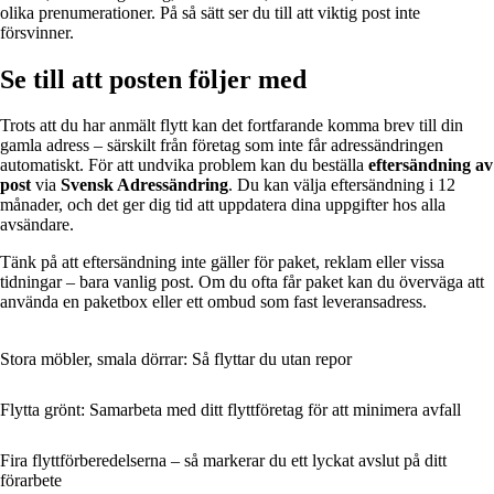
olika prenumerationer. På så sätt ser du till att viktig post inte
försvinner.
Se till att posten följer med
Trots att du har anmält flytt kan det fortfarande komma brev till din
gamla adress – särskilt från företag som inte får adressändringen
automatiskt. För att undvika problem kan du beställa
eftersändning av
post
via
Svensk Adressändring
. Du kan välja eftersändning i 12
månader, och det ger dig tid att uppdatera dina uppgifter hos alla
avsändare.
Tänk på att eftersändning inte gäller för paket, reklam eller vissa
tidningar – bara vanlig post. Om du ofta får paket kan du överväga att
använda en paketbox eller ett ombud som fast leveransadress.
Stora möbler, smala dörrar: Så flyttar du utan repor
Flytta grönt: Samarbeta med ditt flyttföretag för att minimera avfall
Fira flyttförberedelserna – så markerar du ett lyckat avslut på ditt
förarbete