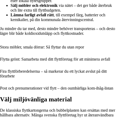
eller lokala bytesgrupper.
Sälj möbler och elektronik
via nätet – det ger både återbruk
och lite extra till flyttbudgeten.
Lämna farligt avfall rätt
, till exempel färg, batterier och
kemikalier, på din kommunala återvinningscentral.
Ju mindre du tar med, desto mindre behöver transporteras – och desto
lägre blir både koldioxidutsläpp och flyttkostnader.
Stora möbler, smala dörrar: Så flyttar du utan repor
Flytta grönt: Samarbeta med ditt flyttföretag för att minimera avfall
Fira flyttförberedelserna – så markerar du ett lyckat avslut på ditt
förarbete
Post och prenumerationer vid flytt – den oumbärliga kom-ihåg-listan
Välj miljövänliga material
De klassiska flyttkartongerna och bubbelplasten kan ersättas med mer
hållbara alternativ. Många svenska flyttföretag hyr ut återanvändbara