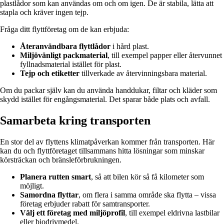
plastlådor som kan användas om och om igen. De är stabila, lätta att
stapla och kräver ingen tejp.
Fråga ditt flyttföretag om de kan erbjuda:
Återanvändbara flyttlådor
i hård plast.
Miljövänligt packmaterial
, till exempel papper eller återvunnet
fyllnadsmaterial istället för plast.
Tejp och etiketter
tillverkade av återvinningsbara material.
Om du packar själv kan du använda handdukar, filtar och kläder som
skydd istället för engångsmaterial. Det sparar både plats och avfall.
Samarbeta kring transporten
En stor del av flyttens klimatpåverkan kommer från transporten. Här
kan du och flyttföretaget tillsammans hitta lösningar som minskar
körsträckan och bränsleförbrukningen.
Planera rutten smart
, så att bilen kör så få kilometer som
möjligt.
Samordna flyttar
, om flera i samma område ska flytta – vissa
företag erbjuder rabatt för samtransporter.
Välj ett företag med miljöprofil
, till exempel eldrivna lastbilar
eller biodrivmedel.