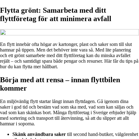
Flytta grönt: Samarbeta med ditt
flyttföretag för att minimera avfall
En flytt innebär ofta högar av kartonger, plast och saker som till slut
hamnar på tippen. Men det behöver inte vara så. Med lite planering
och ett grönt samarbete med ditt flyttföretag kan du minska avfallet
rejält – och samtidigt spara både pengar och resurser. Här får du tips på
hur du kan flytta mer hållbart.
Börja med att rensa – innan flyttbilen
kommer
En miljövänlig flytt startar långt innan flyttdagen. Gå igenom dina
saker i god tid och bestäm vad som ska med, vad som kan säljas och
vad som kan skänkas bort. Många flyttföretag i Sverige erbjuder hjälp
med sortering och transport till återvinning, så att du slipper att allt
hamnar i soporna.
Skänk användbara saker
till second hand-butiker, välgörenhet