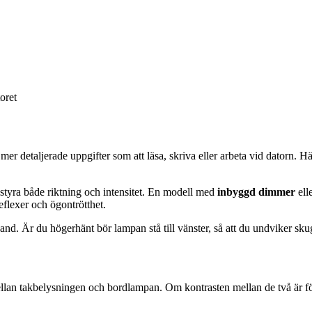
oret
r mer detaljerade uppgifter som att läsa, skriva eller arbeta vid datorn
n styra både riktning och intensitet. En modell med
inbyggd dimmer
elle
eflexer och ögontrötthet.
vhand. Är du högerhänt bör lampan stå till vänster, så att du undviker s
ellan takbelysningen och bordlampan. Om kontrasten mellan de två är fö