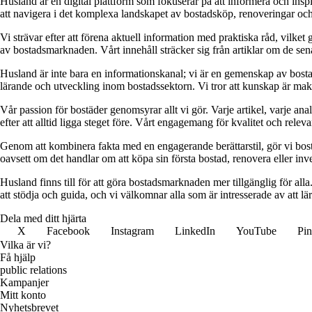
Husland är en digital plattform som fokuserar på att informera och ins
att navigera i det komplexa landskapet av bostadsköp, renoveringar och in
Vi strävar efter att förena aktuell information med praktiska råd, vilke
av bostadsmarknaden. Vårt innehåll sträcker sig från artiklar om de se
Husland är inte bara en informationskanal; vi är en gemenskap av bostad
lärande och utveckling inom bostadssektorn. Vi tror att kunskap är makt,
Vår passion för bostäder genomsyrar allt vi gör. Varje artikel, varje an
efter att alltid ligga steget före. Vårt engagemang för kvalitet och relev
Genom att kombinera fakta med en engagerande berättarstil, gör vi bostads
oavsett om det handlar om att köpa sin första bostad, renovera eller inves
Husland finns till för att göra bostadsmarknaden mer tillgänglig för alla
att stödja och guida, och vi välkomnar alla som är intresserade av att 
Dela med ditt hjärta
X
Facebook
Instagram
LinkedIn
YouTube
Pin
Vilka är vi?
Få hjälp
public relations
Kampanjer
Mitt konto
Nyhetsbrevet