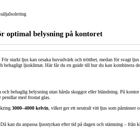
sälja
Isolering
r optimal belysning på kontoret
. För starkt ljus kan orsaka huvudvärk och trötthet, medan för svagt ljus
behagligt ljusklimat. Här får du en guide till hur du kan kombinera de tv
och behaglig belysning utan hårda skuggor eller bländning. På kontor ä
 pendlar med frostat glas.
mkring
3000–4000 kelvin
, vilket ger ett neutralt vitt ljus som påminner 
 Då kan du anpassa ljusstyrkan efter tid på dagen och stämning – från k