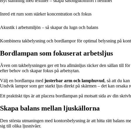
Byt stämning med textilier – skapa säsongskomfort i hemmet
Inred ett rum som stärker koncentration och fokus
Akustik i arbetsmiljön – så skapar du lugn och balans
Kombinera takbelysning och bordlampor för optimal belysning på kont
Bordlampan som fokuserat arbetsljus
Även om takbelysningen ger ett bra allmänljus räcker den sällan till fö
efter behov och skapar fokus på arbetsytan.
Välj en bordlampa med
justerbar arm och lamphuvud
, så att du ka
Undvik lampor som ger starkt ljus direkt på skärmen – det kan orsaka r
Ett praktiskt tips är att placera bordlampan på motsatt sida av din skri
Skapa balans mellan ljuskällorna
Den största utmaningen med kontorsbelysning är att hitta rätt balans m
sig till olika ljusnivåer.