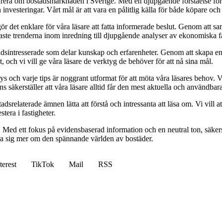
pirera om bostadsmarknaden i Sverige. Med en djupgående förståelse för
vesteringar. Vårt mål är att vara en pålitlig källa för både köpare och s
t gör det enklare för våra läsare att fatta informerade beslut. Genom att
naste trenderna inom inredning till djupgående analyser av ekonomiska f
sintresserade som delar kunskap och erfarenheter. Genom att skapa en pl
 och vi vill ge våra läsare de verktyg de behöver för att nå sina mål.
alys och varje tips är noggrant utformat för att möta våra läsares behov
ans säkerställer att våra läsare alltid får den mest aktuella och användba
relaterade ämnen lätta att förstå och intressanta att läsa om. Vi vill at
tera i fastigheter.
. Med ett fokus på evidensbaserad information och en neutral ton, säkerst
lära sig mer om den spännande världen av bostäder.
terest
TikTok
Mail
RSS