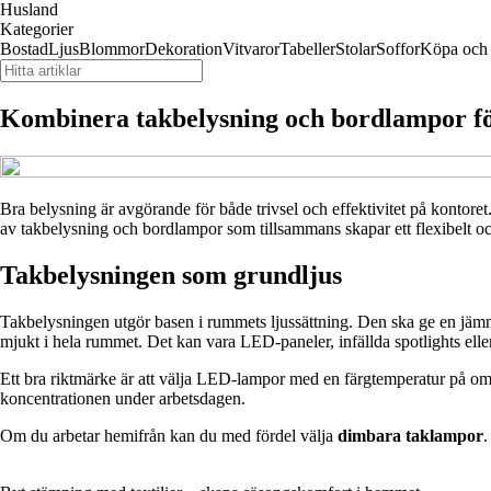
Husland
Kategorier
Bostad
Ljus
Blommor
Dekoration
Vitvaror
Tabeller
Stolar
Soffor
Köpa och 
Kombinera takbelysning och bordlampor fö
Bra belysning är avgörande för både trivsel och effektivitet på kontoret
av takbelysning och bordlampor som tillsammans skapar ett flexibelt och 
Takbelysningen som grundljus
Takbelysningen utgör basen i rummets ljussättning. Den ska ge en jämn 
mjukt i hela rummet. Det kan vara LED-paneler, infällda spotlights eller
Ett bra riktmärke är att välja LED-lampor med en färgtemperatur på o
koncentrationen under arbetsdagen.
Om du arbetar hemifrån kan du med fördel välja
dimbara taklampor
.