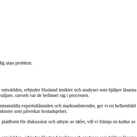
 dig utan problem.
 omvärlden, erbjuder Husland insikter och analyser som hjälper läsarna
äljare, oavsett var de befinner sig i processen.
 sammanställa expertutlåtanden och marknadstrender, ger vi en helhetsbild
aktorer som påverkar bostadspriser.
attform för diskussion och utbyte av idéer, vill vi främja en kultur av