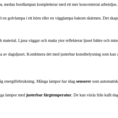
s
, medan bordlampan kompletterar med ett mer koncentrerat arbetsljus.
l en golvlampa i ett hörn eller en vägglampa bakom skärmen. Det skapar
material. Ljusa väggar och matta ytor reflekterar ljuset bättre och min
tta av dagsljuset. Kombinera det med justerbar konstbelysning som kan an
låg energiförbrukning. Många lampor har idag
sensorer
som automatiskt 
väga lampor med
justerbar färgtemperatur
. De kan växla från kallt dags