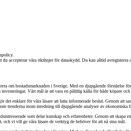
apolicy.
att du accepterar våra riktlinjer för dataskydd. Du kan alltid avregistrera
pirera om bostadsmarknaden i Sverige. Med en djupgående förståelse för
vesteringar. Vårt mål är att vara en pålitlig källa för både köpare och s
t gör det enklare för våra läsare att fatta informerade beslut. Genom att
naste trenderna inom inredning till djupgående analyser av ekonomiska f
sintresserade som delar kunskap och erfarenheter. Genom att skapa en pl
 och vi vill ge våra läsare de verktyg de behöver för att nå sina mål.