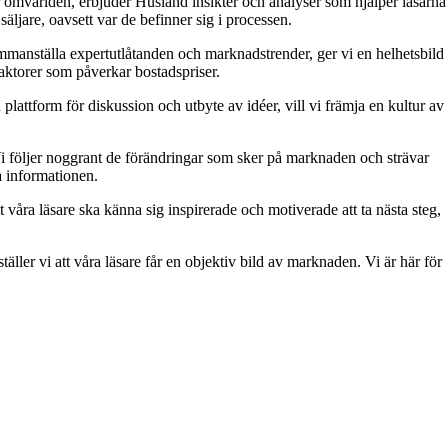
 omvärlden, erbjuder Husland insikter och analyser som hjälper läsarna
äljare, oavsett var de befinner sig i processen.
 sammanställa expertutlåtanden och marknadstrender, ger vi en helhetsbild
aktorer som påverkar bostadspriser.
attform för diskussion och utbyte av idéer, vill vi främja en kultur av
. Vi följer noggrant de förändringar som sker på marknaden och strävar
ra informationen.
t våra läsare ska känna sig inspirerade och motiverade att ta nästa steg,
äller vi att våra läsare får en objektiv bild av marknaden. Vi är här för