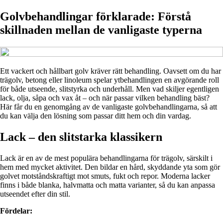
Golvbehandlingar förklarade: Förstå
skillnaden mellan de vanligaste typerna
Ett vackert och hållbart golv kräver rätt behandling. Oavsett om du har
trägolv, betong eller linoleum spelar ytbehandlingen en avgörande roll
för både utseende, slitstyrka och underhåll. Men vad skiljer egentligen
lack, olja, såpa och vax åt – och när passar vilken behandling bäst?
Här får du en genomgång av de vanligaste golvbehandlingarna, så att
du kan välja den lösning som passar ditt hem och din vardag.
Lack – den slitstarka klassikern
Lack är en av de mest populära behandlingarna för trägolv, särskilt i
hem med mycket aktivitet. Den bildar en hård, skyddande yta som gör
golvet motståndskraftigt mot smuts, fukt och repor. Moderna lacker
finns i både blanka, halvmatta och matta varianter, så du kan anpassa
utseendet efter din stil.
Fördelar: