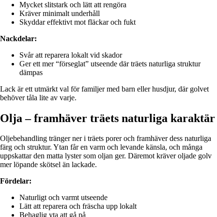
Mycket slitstark och lätt att rengöra
Kräver minimalt underhåll
Skyddar effektivt mot fläckar och fukt
Nackdelar:
Svår att reparera lokalt vid skador
Ger ett mer “förseglat” utseende där träets naturliga struktur
dämpas
Lack är ett utmärkt val för familjer med barn eller husdjur, där golvet
behöver tåla lite av varje.
Olja – framhäver träets naturliga karaktär
Oljebehandling tränger ner i träets porer och framhäver dess naturliga
färg och struktur. Ytan får en varm och levande känsla, och många
uppskattar den matta lyster som oljan ger. Däremot kräver oljade golv
mer löpande skötsel än lackade.
Fördelar:
Naturligt och varmt utseende
Lätt att reparera och fräscha upp lokalt
Behaglig yta att gå på