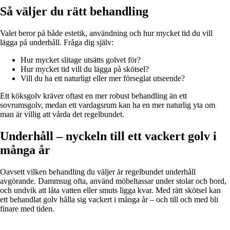
Så väljer du rätt behandling
Valet beror på både estetik, användning och hur mycket tid du vill
lägga på underhåll. Fråga dig själv:
Hur mycket slitage utsätts golvet för?
Hur mycket tid vill du lägga på skötsel?
Vill du ha ett naturligt eller mer förseglat utseende?
Ett köksgolv kräver oftast en mer robust behandling än ett
sovrumsgolv, medan ett vardagsrum kan ha en mer naturlig yta om
man är villig att vårda det regelbundet.
Underhåll – nyckeln till ett vackert golv i
många år
Oavsett vilken behandling du väljer är regelbundet underhåll
avgörande. Dammsug ofta, använd möbeltassar under stolar och bord,
och undvik att låta vatten eller smuts ligga kvar. Med rätt skötsel kan
ett behandlat golv hålla sig vackert i många år – och till och med bli
finare med tiden.