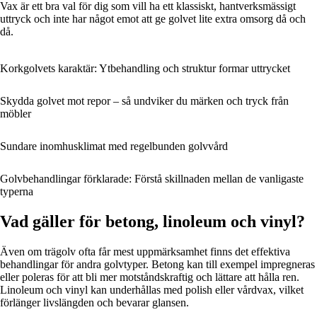
Vax är ett bra val för dig som vill ha ett klassiskt, hantverksmässigt
uttryck och inte har något emot att ge golvet lite extra omsorg då och
då.
Korkgolvets karaktär: Ytbehandling och struktur formar uttrycket
Skydda golvet mot repor – så undviker du märken och tryck från
möbler
Sundare inomhusklimat med regelbunden golvvård
Golvbehandlingar förklarade: Förstå skillnaden mellan de vanligaste
typerna
Vad gäller för betong, linoleum och vinyl?
Även om trägolv ofta får mest uppmärksamhet finns det effektiva
behandlingar för andra golvtyper. Betong kan till exempel impregneras
eller poleras för att bli mer motståndskraftig och lättare att hålla ren.
Linoleum och vinyl kan underhållas med polish eller vårdvax, vilket
förlänger livslängden och bevarar glansen.