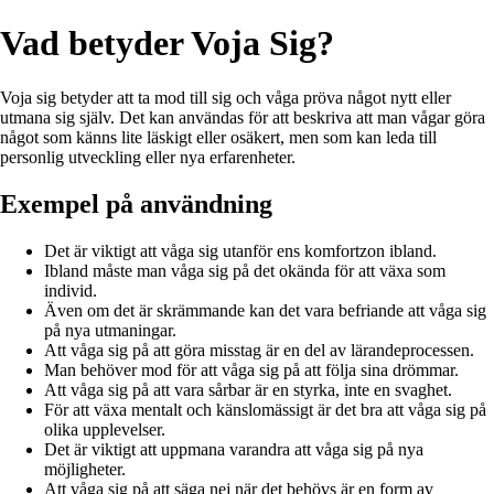
Vad betyder Voja Sig?
Voja sig betyder att ta mod till sig och våga pröva något nytt eller
utmana sig själv. Det kan användas för att beskriva att man vågar göra
något som känns lite läskigt eller osäkert, men som kan leda till
personlig utveckling eller nya erfarenheter.
Exempel på användning
Det är viktigt att våga sig utanför ens komfortzon ibland.
Ibland måste man våga sig på det okända för att växa som
individ.
Även om det är skrämmande kan det vara befriande att våga sig
på nya utmaningar.
Att våga sig på att göra misstag är en del av lärandeprocessen.
Man behöver mod för att våga sig på att följa sina drömmar.
Att våga sig på att vara sårbar är en styrka, inte en svaghet.
För att växa mentalt och känslomässigt är det bra att våga sig på
olika upplevelser.
Det är viktigt att uppmana varandra att våga sig på nya
möjligheter.
Att våga sig på att säga nej när det behövs är en form av