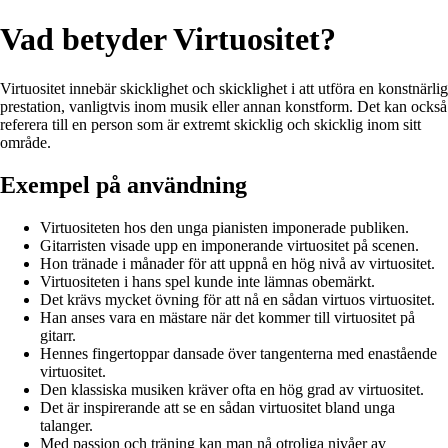
Vad betyder Virtuositet?
Virtuositet innebär skicklighet och skicklighet i att utföra en konstnärlig
prestation, vanligtvis inom musik eller annan konstform. Det kan också
referera till en person som är extremt skicklig och skicklig inom sitt
område.
Exempel på användning
Virtuositeten hos den unga pianisten imponerade publiken.
Gitarristen visade upp en imponerande virtuositet på scenen.
Hon tränade i månader för att uppnå en hög nivå av virtuositet.
Virtuositeten i hans spel kunde inte lämnas obemärkt.
Det krävs mycket övning för att nå en sådan virtuos virtuositet.
Han anses vara en mästare när det kommer till virtuositet på
gitarr.
Hennes fingertoppar dansade över tangenterna med enastående
virtuositet.
Den klassiska musiken kräver ofta en hög grad av virtuositet.
Det är inspirerande att se en sådan virtuositet bland unga
talanger.
Med passion och träning kan man nå otroliga nivåer av