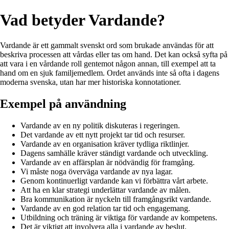
Vad betyder Vardande?
Vardande är ett gammalt svenskt ord som brukade användas för att
beskriva processen att vårdas eller tas om hand. Det kan också syfta på
att vara i en vårdande roll gentemot någon annan, till exempel att ta
hand om en sjuk familjemedlem. Ordet används inte så ofta i dagens
moderna svenska, utan har mer historiska konnotationer.
Exempel på användning
Vardande av en ny politik diskuteras i regeringen.
Det vardande av ett nytt projekt tar tid och resurser.
Vardande av en organisation kräver tydliga riktlinjer.
Dagens samhälle kräver ständigt vardande och utveckling.
Vardande av en affärsplan är nödvändig för framgång.
Vi måste noga överväga vardande av nya lagar.
Genom kontinuerligt vardande kan vi förbättra vårt arbete.
Att ha en klar strategi underlättar vardande av målen.
Bra kommunikation är nyckeln till framgångsrikt vardande.
Vardande av en god relation tar tid och engagemang.
Utbildning och träning är viktiga för vardande av kompetens.
Det är viktigt att involvera alla i vardande av beslut.