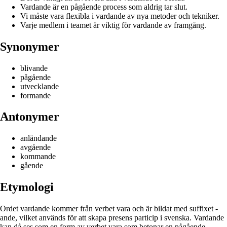
Vardande är en pågående process som aldrig tar slut.
Vi måste vara flexibla i vardande av nya metoder och tekniker.
Varje medlem i teamet är viktig för vardande av framgång.
Synonymer
blivande
pågående
utvecklande
formande
Antonymer
anländande
avgående
kommande
gående
Etymologi
Ordet vardande kommer från verbet vara och är bildat med suffixet -
ande, vilket används för att skapa presens particip i svenska. Vardande
kan då ses som en form av verbet vara som betonar en pågående