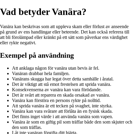
Vad betyder Vanära?
Vanära kan beskrivas som att uppleva skam eller förlust av anseende
på grund av ens handlingar eller beteende. Det kan också referera till
att bli förolämpad eller kränkt på ett sätt som påverkar ens värdighet
eller rykte negativt.
Exempel på användning
Att anklaga någon för vanära utan bevis är fel.
Vanäran drabbar hela familjen.
Vanärans skugga har legat över detta samhälle i åratal.
Det är viktigt att stå emot frestelsen att sprida vanära.
Konsekvenserna av vanära kan vara förödande.
Det är svårt att reparera en skada orsakad av vanära.
Vanära kan förstöra en persons rykte på nolltid.
Att sprida vanära är ett tecken på svaghet, inte styrka.
Vanära kan vara svårare att förlåta än en fysisk skada.
Det finns inget värde i att använda vanära som vapen.
Vanära är som en giftig pil som träffar både den som skjuter och
den som träffas.
Låt inte vanäran förgifta ditt hjärta.