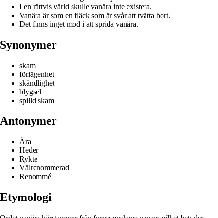
I en rättvis värld skulle vanära inte existera.
Vanära är som en fläck som är svår att tvätta bort.
Det finns inget mod i att sprida vanära.
Synonymer
skam
förlägenhet
skändlighet
blygsel
spilld skam
Antonymer
Ära
Heder
Rykte
Välrenommerad
Renommé
Etymologi
Ordet vanära härstammar från fornsvenskans vanær, vilket betyder