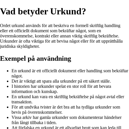
Vad betyder Urkund?
Ordet urkund används för att beskriva en formell skriftlig handling
eller ett officiellt dokument som bekräftar något, som en
överenskommelse, kontrakt eller annan viktig skriftlig bekräftelse.
Urkunder är ofta viktiga för att bevisa något eller för att upprätthålla
juridiska skyldigheter.
Exempel på användning
En urkund är ett officiellt dokument eller handling som bekräftar
något.
Det är viktigt att spara alla urkunder på ett säkert ställe.
I historien har urkunder spelat en stor roll för att bevara
information och kunskap.
En urkund kan vara en skriftlig bekräftelse på något avtal eller
transaktion.
För att undvika tvister är det bra att ha tydliga urkunder som
bevis på överenskommelser.
Vissa arkiv har gamla urkunder som dokumenterar händelser
från långt tillbaka i tiden.
Att förfalska en urkund är ett allvarligt brott som kan leda till