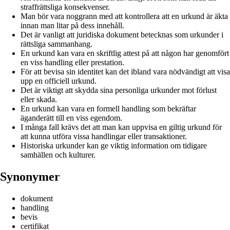
straffrättsliga konsekvenser.
Man bör vara noggrann med att kontrollera att en urkund är äkta
innan man litar på dess innehåll.
Det är vanligt att juridiska dokument betecknas som urkunder i
rättsliga sammanhang.
En urkund kan vara en skriftlig attest på att någon har genomfört
en viss handling eller prestation.
För att bevisa sin identitet kan det ibland vara nödvändigt att visa
upp en officiell urkund.
Det är viktigt att skydda sina personliga urkunder mot förlust
eller skada.
En urkund kan vara en formell handling som bekräftar
äganderätt till en viss egendom.
I många fall krävs det att man kan uppvisa en giltig urkund för
att kunna utföra vissa handlingar eller transaktioner.
Historiska urkunder kan ge viktig information om tidigare
samhällen och kulturer.
Synonymer
dokument
handling
bevis
certifikat