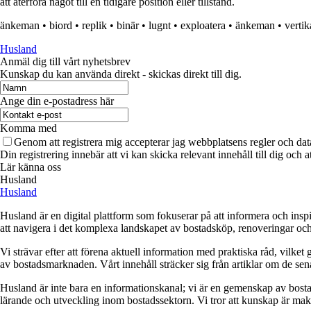
att återföra något till en tidigare position eller tillstånd.
änkeman
•
biord
•
replik
•
binär
•
lugnt
•
exploatera
•
änkeman
•
vertik
Husland
Anmäl dig till vårt nyhetsbrev
Kunskap du kan använda direkt - skickas direkt till dig.
Ange din e-postadress här
Komma med
Genom att registrera mig accepterar jag webbplatsens regler och dat
Din registrering innebär att vi kan skicka relevant innehåll till dig och 
Lär känna oss
Husland
Husland
Husland är en digital plattform som fokuserar på att informera och ins
att navigera i det komplexa landskapet av bostadsköp, renoveringar och in
Vi strävar efter att förena aktuell information med praktiska råd, vilke
av bostadsmarknaden. Vårt innehåll sträcker sig från artiklar om de se
Husland är inte bara en informationskanal; vi är en gemenskap av bostad
lärande och utveckling inom bostadssektorn. Vi tror att kunskap är makt,