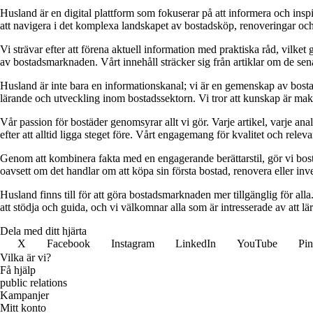
Husland är en digital plattform som fokuserar på att informera och ins
att navigera i det komplexa landskapet av bostadsköp, renoveringar och in
Vi strävar efter att förena aktuell information med praktiska råd, vilke
av bostadsmarknaden. Vårt innehåll sträcker sig från artiklar om de se
Husland är inte bara en informationskanal; vi är en gemenskap av bostad
lärande och utveckling inom bostadssektorn. Vi tror att kunskap är makt,
Vår passion för bostäder genomsyrar allt vi gör. Varje artikel, varje an
efter att alltid ligga steget före. Vårt engagemang för kvalitet och relev
Genom att kombinera fakta med en engagerande berättarstil, gör vi bostads
oavsett om det handlar om att köpa sin första bostad, renovera eller inves
Husland finns till för att göra bostadsmarknaden mer tillgänglig för alla
att stödja och guida, och vi välkomnar alla som är intresserade av att 
Dela med ditt hjärta
X
Facebook
Instagram
LinkedIn
YouTube
Pin
Vilka är vi?
Få hjälp
public relations
Kampanjer
Mitt konto