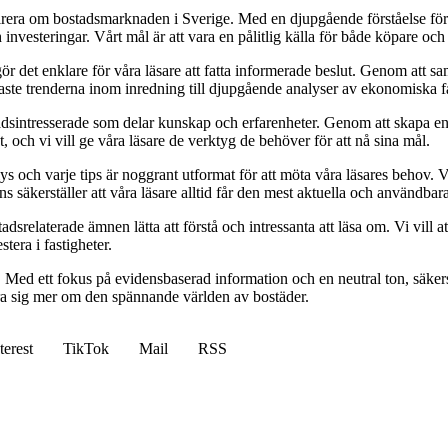
pirera om bostadsmarknaden i Sverige. Med en djupgående förståelse för
vesteringar. Vårt mål är att vara en pålitlig källa för både köpare och s
t gör det enklare för våra läsare att fatta informerade beslut. Genom att
naste trenderna inom inredning till djupgående analyser av ekonomiska f
sintresserade som delar kunskap och erfarenheter. Genom att skapa en pl
 och vi vill ge våra läsare de verktyg de behöver för att nå sina mål.
alys och varje tips är noggrant utformat för att möta våra läsares behov
ans säkerställer att våra läsare alltid får den mest aktuella och användba
relaterade ämnen lätta att förstå och intressanta att läsa om. Vi vill at
tera i fastigheter.
. Med ett fokus på evidensbaserad information och en neutral ton, säkerst
lära sig mer om den spännande världen av bostäder.
terest
TikTok
Mail
RSS