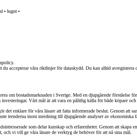
al
•
lugnt
•
apolicy.
att du accepterar våra riktlinjer för dataskydd. Du kan alltid avregistrera
pirera om bostadsmarknaden i Sverige. Med en djupgående förståelse för
vesteringar. Vårt mål är att vara en pålitlig källa för både köpare och s
t gör det enklare för våra läsare att fatta informerade beslut. Genom att
naste trenderna inom inredning till djupgående analyser av ekonomiska f
sintresserade som delar kunskap och erfarenheter. Genom att skapa en pl
 och vi vill ge våra läsare de verktyg de behöver för att nå sina mål.