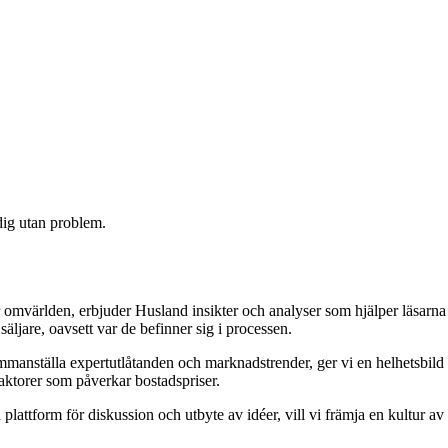
 dig utan problem.
 omvärlden, erbjuder Husland insikter och analyser som hjälper läsarna
äljare, oavsett var de befinner sig i processen.
 sammanställa expertutlåtanden och marknadstrender, ger vi en helhetsbild
aktorer som påverkar bostadspriser.
attform för diskussion och utbyte av idéer, vill vi främja en kultur av