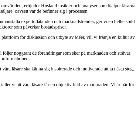
 omvärlden, erbjuder Husland insikter och analyser som hjälper läsarna
äljare, oavsett var de befinner sig i processen.
 sammanställa expertutlåtanden och marknadstrender, ger vi en helhetsbild
aktorer som påverkar bostadspriser.
attform för diskussion och utbyte av idéer, vill vi främja en kultur av
. Vi följer noggrant de förändringar som sker på marknaden och strävar
ra informationen.
t våra läsare ska känna sig inspirerade och motiverade att ta nästa steg,
äller vi att våra läsare får en objektiv bild av marknaden. Vi är här för