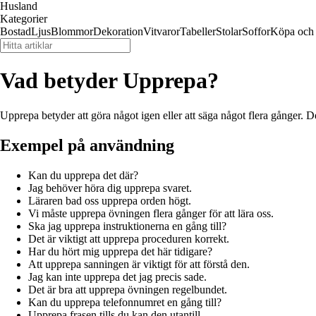
Husland
Kategorier
Bostad
Ljus
Blommor
Dekoration
Vitvaror
Tabeller
Stolar
Soffor
Köpa och 
Vad betyder Upprepa?
Upprepa betyder att göra något igen eller att säga något flera gånger. D
Exempel på användning
Kan du upprepa det där?
Jag behöver höra dig upprepa svaret.
Läraren bad oss upprepa orden högt.
Vi måste upprepa övningen flera gånger för att lära oss.
Ska jag upprepa instruktionerna en gång till?
Det är viktigt att upprepa proceduren korrekt.
Har du hört mig upprepa det här tidigare?
Att upprepa sanningen är viktigt för att förstå den.
Jag kan inte upprepa det jag precis sade.
Det är bra att upprepa övningen regelbundet.
Kan du upprepa telefonnumret en gång till?
Upprepa frasen tills du kan den utantill.