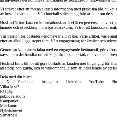
att navigera i det komplexa landskapet av bostadsköp, renoveringar och in
Vi strävar efter att förena aktuell information med praktiska råd, vilke
av bostadsmarknaden. Vårt innehåll sträcker sig från artiklar om de se
Husland är inte bara en informationskanal; vi är en gemenskap av bostad
lärande och utveckling inom bostadssektorn. Vi tror att kunskap är makt,
Vår passion för bostäder genomsyrar allt vi gör. Varje artikel, varje an
efter att alltid ligga steget före. Vårt engagemang för kvalitet och relev
Genom att kombinera fakta med en engagerande berättarstil, gör vi bostads
oavsett om det handlar om att köpa sin första bostad, renovera eller inves
Husland finns till för att göra bostadsmarknaden mer tillgänglig för alla
att stödja och guida, och vi välkomnar alla som är intresserade av att 
Dela med ditt hjärta
X
Facebook
Instagram
LinkedIn
YouTube
Pin
Vilka är vi?
Få hjälp
public relations
Kampanjer
Mitt konto
Nyhetsbrevet
Samarbete