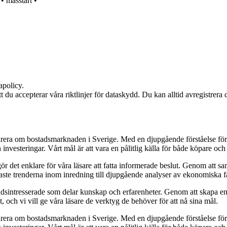
•
masstart
•
apolicy.
att du accepterar våra riktlinjer för dataskydd. Du kan alltid avregistrera
pirera om bostadsmarknaden i Sverige. Med en djupgående förståelse för
vesteringar. Vårt mål är att vara en pålitlig källa för både köpare och s
t gör det enklare för våra läsare att fatta informerade beslut. Genom att
naste trenderna inom inredning till djupgående analyser av ekonomiska f
sintresserade som delar kunskap och erfarenheter. Genom att skapa en pl
 och vi vill ge våra läsare de verktyg de behöver för att nå sina mål.
pirera om bostadsmarknaden i Sverige. Med en djupgående förståelse för