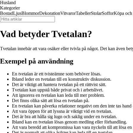
Husland
Kategorier
Bostad
Ljus
Blommor
Dekoration
Vitvaror
Tabeller
Stolar
Soffor
Köpa och 
Vad betyder Tvetalan?
Tvetalan innebär att vara osäker eller tvivla på något. Det kan även betyda
Exempel på användning
En tvetalan är ett tvisteämne som behöver lösas.
Ibland leder en tvetalan till en konstruktiv diskussion.
Det är viktigt att hantera tvetalan på ett rättvist sätt.
Tvetalan kan uppstå både privat och i arbetslivet.
Att ignorera en tvetalan kan leda till mer problem.
Det finns olika sätt att lösa en tvetalan på.
En tvetalan kan påverka relationer negativt om den inte tas hand
Att vara öppen för att lyssna är viktigt vid en tvetalan.
Det är bra att hålla sig lugn och saklig under en tvetalan.
Ibland kan en tvetalan lösas genom medling eller förhandling.
Att vara beredd att kompromissa kan vara nyckeln till att lösa en 
Det är normalt att olika åsikter kan leda till en tvetalan.