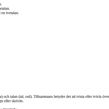
n.
etalan.
 en tvetalan.
a) och talan (tal, ord). Tillsammans betyder det att tvista eller tvivla öv
s eller skrivits.