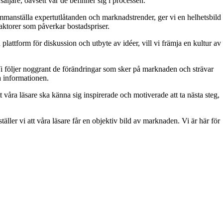
äljare, oavsett var de befinner sig i processen.
 sammanställa expertutlåtanden och marknadstrender, ger vi en helhetsbild
aktorer som påverkar bostadspriser.
attform för diskussion och utbyte av idéer, vill vi främja en kultur av
. Vi följer noggrant de förändringar som sker på marknaden och strävar
ra informationen.
t våra läsare ska känna sig inspirerade och motiverade att ta nästa steg,
äller vi att våra läsare får en objektiv bild av marknaden. Vi är här för