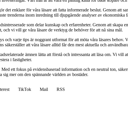
vesteringar. Vårt mål är att vara en pålitlig källa för både köpare och s
t gör det enklare för våra läsare att fatta informerade beslut. Genom att
naste trenderna inom inredning till djupgående analyser av ekonomiska f
sintresserade som delar kunskap och erfarenheter. Genom att skapa en pl
 och vi vill ge våra läsare de verktyg de behöver för att nå sina mål.
alys och varje tips är noggrant utformat för att möta våra läsares behov
ans säkerställer att våra läsare alltid får den mest aktuella och användba
relaterade ämnen lätta att förstå och intressanta att läsa om. Vi vill at
tera i fastigheter.
. Med ett fokus på evidensbaserad information och en neutral ton, säkerst
lära sig mer om den spännande världen av bostäder.
terest
TikTok
Mail
RSS