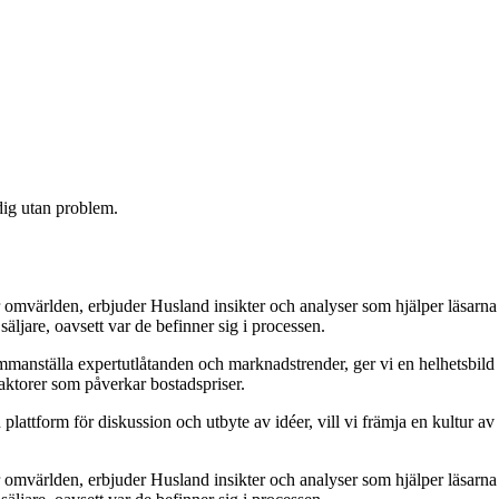
 dig utan problem.
 omvärlden, erbjuder Husland insikter och analyser som hjälper läsarna
äljare, oavsett var de befinner sig i processen.
 sammanställa expertutlåtanden och marknadstrender, ger vi en helhetsbild
aktorer som påverkar bostadspriser.
attform för diskussion och utbyte av idéer, vill vi främja en kultur av
 omvärlden, erbjuder Husland insikter och analyser som hjälper läsarna