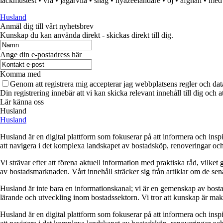
lackmustest
•
vrå
•
jägarvila
•
shag
•
nyazeeländare
•
oj
•
afghan
•
med
Husland
Anmäl dig till vårt nyhetsbrev
Kunskap du kan använda direkt - skickas direkt till dig.
Ange din e-postadress här
Komma med
Genom att registrera mig accepterar jag webbplatsens regler och dat
Din registrering innebär att vi kan skicka relevant innehåll till dig och 
Lär känna oss
Husland
Husland
Husland är en digital plattform som fokuserar på att informera och ins
att navigera i det komplexa landskapet av bostadsköp, renoveringar och in
Vi strävar efter att förena aktuell information med praktiska råd, vilke
av bostadsmarknaden. Vårt innehåll sträcker sig från artiklar om de se
Husland är inte bara en informationskanal; vi är en gemenskap av bostad
lärande och utveckling inom bostadssektorn. Vi tror att kunskap är makt,
Husland är en digital plattform som fokuserar på att informera och ins