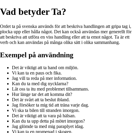
Vad betyder Ta?
Ordet ta på svenska används för att beskriva handlingen att gripa tag i,
plocka upp eller hålla något. Det kan också användas mer generellt för
att beskriva att utföra en viss handling eller att ta emot något. Ta är ett
verb och kan användas på många olika sätt i olika sammanhang.
Exempel på användning
Det är viktigt att ta hand om miljön.
Vi kan ta en paus och fika.
Jag vill ta reda på mer information.
Kan du ta med dig nycklarna?
Låt oss ta itu med problemet tillsammans.
Hur länge tar det att komma dit?
Det är svårt att ta beslut ibland.
Jag försöker ta mig tid att träna varje dag.
Vi ska ta bilen till stranden imorgon.
Det är viktigt att ta vara på hälsan.
Kan du ta upp detta på mötet imorgon?
Jag glömde ta med mig paraplyet idag.
Vi kan ta en promenad i skogen.