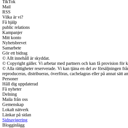
TikTok
Mail
RSS
Vilka är vi?
Få hjälp
public relations
Kampanjer
Mitt konto
Nyhetsbrevet
Samarbete
Gör ett bidrag
© Allt innehåll är skyddat.
© Copyright gäller. Vi arbetar med partners och kan få provision f
© Alla rättigheter reserverade. Vi kan tjäna en del av försäljningen fr
reproduceras, distribueras, överföras, cachelagras eller på annat sätt an
Personer
Håll dig uppdaterad
Få nyheter
Delning
Maila från oss
Gemenskap
Lokalt nätverk
Länkar på sidan
Sidnavigering
Blogginlägg