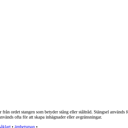
rån ordet stangen som betyder stång eller ståltråd. Stängsel används för
 används ofta för att skapa inhägnader eller avgränsningar.
såklart
•
ämbetsman
•