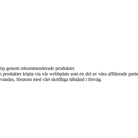
ör köp genom rekommenderade produkter.
ån produkter köpta via vår webbplats som en del av våra affilierade part
vändas, förutom med vårt skriftliga tillstånd i förväg.