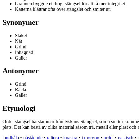
Grannen byggde ett högt stängsel för att få mer integritet.
Katterna klättrar ofta över stängslet och smiter ut.
Synonymer
Staket
Nät
Grind
Inhägnad
Galler
Antonymer
Grind
Räcke
Galler
Etymologi
Ordet stängsel härstammar från tyskans Stängsel, som i sin tur kommer f
plats. Det kan bestå av olika material såsom trä, metall eller plast och
tandhåla
•
påstående
•
raljera
•
knastra
•
i morgon
•
ordel
•
pastisch
•