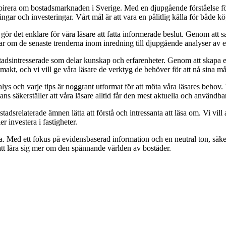
nspirera om bostadsmarknaden i Sverige. Med en djupgående förståelse f
gar och investeringar. Vårt mål är att vara en pålitlig källa för både köp
et gör det enklare för våra läsare att fatta informerade beslut. Genom at
klar om de senaste trenderna inom inredning till djupgående analyser av
adsintresserade som delar kunskap och erfarenheter. Genom att skapa en p
akt, och vi vill ge våra läsare de verktyg de behöver för att nå sina må
nalys och varje tips är noggrant utformat för att möta våra läsares beho
vans säkerställer att våra läsare alltid får den mest aktuella och användb
dsrelaterade ämnen lätta att förstå och intressanta att läsa om. Vi vill a
r investera i fastigheter.
la. Med ett fokus på evidensbaserad information och en neutral ton, säkers
 att lära sig mer om den spännande världen av bostäder.