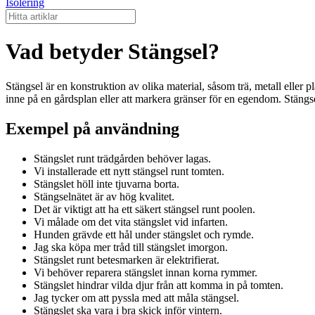
Isolering
Vad betyder Stängsel?
Stängsel är en konstruktion av olika material, såsom trä, metall eller
inne på en gårdsplan eller att markera gränser för en egendom. Stängse
Exempel på användning
Stängslet runt trädgården behöver lagas.
Vi installerade ett nytt stängsel runt tomten.
Stängslet höll inte tjuvarna borta.
Stängselnätet är av hög kvalitet.
Det är viktigt att ha ett säkert stängsel runt poolen.
Vi målade om det vita stängslet vid infarten.
Hunden grävde ett hål under stängslet och rymde.
Jag ska köpa mer tråd till stängslet imorgon.
Stängslet runt betesmarken är elektrifierat.
Vi behöver reparera stängslet innan korna rymmer.
Stängslet hindrar vilda djur från att komma in på tomten.
Jag tycker om att pyssla med att måla stängsel.
Stängslet ska vara i bra skick inför vintern.