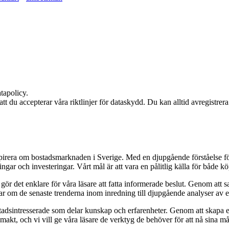
tapolicy.
 att du accepterar våra riktlinjer för dataskydd. Du kan alltid avregistrer
nspirera om bostadsmarknaden i Sverige. Med en djupgående förståelse f
gar och investeringar. Vårt mål är att vara en pålitlig källa för både köp
et gör det enklare för våra läsare att fatta informerade beslut. Genom at
klar om de senaste trenderna inom inredning till djupgående analyser av
adsintresserade som delar kunskap och erfarenheter. Genom att skapa en p
akt, och vi vill ge våra läsare de verktyg de behöver för att nå sina må