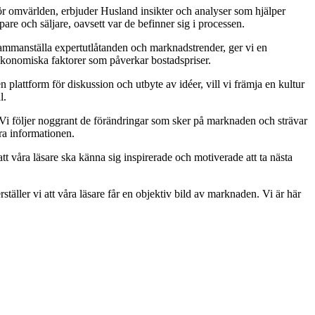
ör omvärlden, erbjuder Husland insikter och analyser som hjälper
are och säljare, oavsett var de befinner sig i processen.
t sammanställa expertutlåtanden och marknadstrender, ger vi en
 ekonomiska faktorer som påverkar bostadspriser.
lattform för diskussion och utbyte av idéer, vill vi främja en kultur
l.
v. Vi följer noggrant de förändringar som sker på marknaden och strävar
ara informationen.
tt våra läsare ska känna sig inspirerade och motiverade att ta nästa
täller vi att våra läsare får en objektiv bild av marknaden. Vi är här