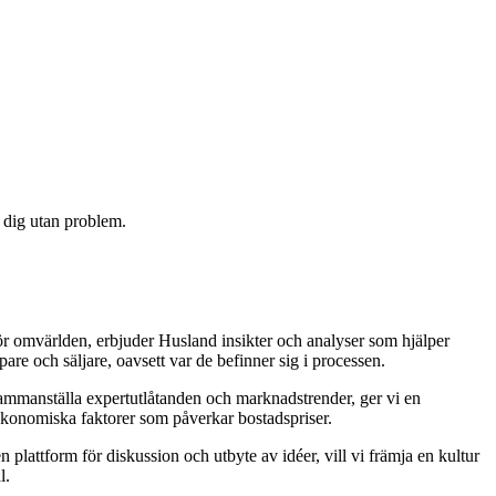
a dig utan problem.
ör omvärlden, erbjuder Husland insikter och analyser som hjälper
are och säljare, oavsett var de befinner sig i processen.
t sammanställa expertutlåtanden och marknadstrender, ger vi en
 ekonomiska faktorer som påverkar bostadspriser.
lattform för diskussion och utbyte av idéer, vill vi främja en kultur
l.