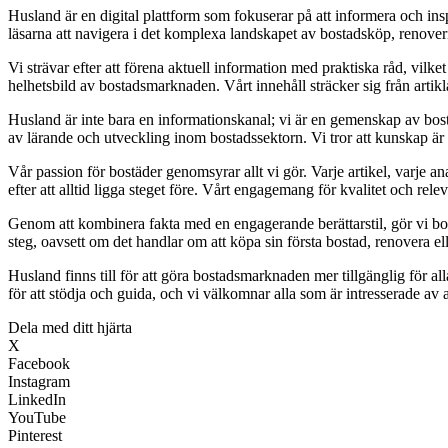
Husland är en digital plattform som fokuserar på att informera och i
läsarna att navigera i det komplexa landskapet av bostadsköp, renoverin
Vi strävar efter att förena aktuell information med praktiska råd, vilk
helhetsbild av bostadsmarknaden. Vårt innehåll sträcker sig från arti
Husland är inte bara en informationskanal; vi är en gemenskap av bost
av lärande och utveckling inom bostadssektorn. Vi tror att kunskap är m
Vår passion för bostäder genomsyrar allt vi gör. Varje artikel, varje a
efter att alltid ligga steget före. Vårt engagemang för kvalitet och rele
Genom att kombinera fakta med en engagerande berättarstil, gör vi bosta
steg, oavsett om det handlar om att köpa sin första bostad, renovera elle
Husland finns till för att göra bostadsmarknaden mer tillgänglig för al
för att stödja och guida, och vi välkomnar alla som är intresserade av
Dela med ditt hjärta
X
Facebook
Instagram
LinkedIn
YouTube
Pinterest