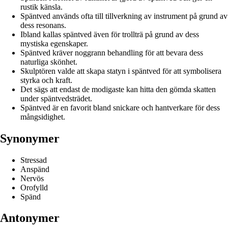
rustik känsla.
Späntved används ofta till tillverkning av instrument på grund av
dess resonans.
Ibland kallas späntved även för trollträ på grund av dess
mystiska egenskaper.
Späntved kräver noggrann behandling för att bevara dess
naturliga skönhet.
Skulptören valde att skapa statyn i späntved för att symbolisera
styrka och kraft.
Det sägs att endast de modigaste kan hitta den gömda skatten
under späntvedsträdet.
Späntved är en favorit bland snickare och hantverkare för dess
mångsidighet.
Synonymer
Stressad
Anspänd
Nervös
Orofylld
Spänd
Antonymer