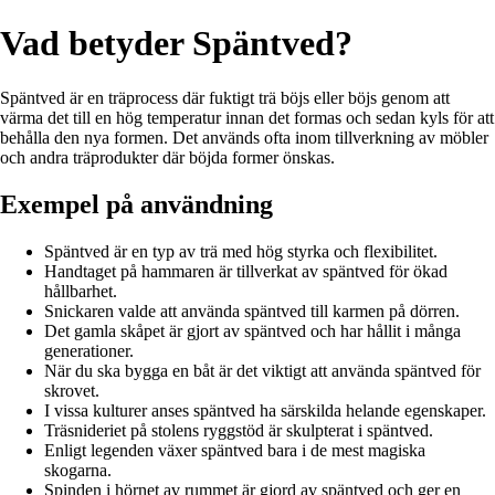
Vad betyder Späntved?
Späntved är en träprocess där fuktigt trä böjs eller böjs genom att
värma det till en hög temperatur innan det formas och sedan kyls för att
behålla den nya formen. Det används ofta inom tillverkning av möbler
och andra träprodukter där böjda former önskas.
Exempel på användning
Späntved är en typ av trä med hög styrka och flexibilitet.
Handtaget på hammaren är tillverkat av späntved för ökad
hållbarhet.
Snickaren valde att använda späntved till karmen på dörren.
Det gamla skåpet är gjort av späntved och har hållit i många
generationer.
När du ska bygga en båt är det viktigt att använda späntved för
skrovet.
I vissa kulturer anses späntved ha särskilda helande egenskaper.
Träsnideriet på stolens ryggstöd är skulpterat i späntved.
Enligt legenden växer späntved bara i de mest magiska
skogarna.
Spinden i hörnet av rummet är gjord av späntved och ger en