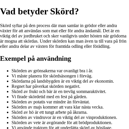
Vad betyder Skörd?
Skörd syftar på den process där man samlar in grödor eller andra
växter för att användas som mat eller för andra ändamål. Det är en
viktig del av jordbruket och sker vanligtvis under hösten när grödorna
är mogna att skördas. Under skörden kan man även ta till vara på frön
eller andra delar av växten för framtida odling eller förädling.
Exempel på användning
Skörden av grönsakerna var ovanligt bra i år.
Vi måste planera för skördsäsongen i förväg.
Skördarna på landsbygden är en viktig del av ekonomin.
Regnet har påverkat skörden negativt.
Skörd av frukt och bär är en trevlig sommaraktivitet.
Vi firade skördetid med en fest på gården.
Skörden av potatis var mindre än förväntat.
Skörden av majs kommer att vara klar nästa vecka.
Skörd av hö är ett tungt arbete på åkrarna.
Skörden av vindruvor är en viktig del av vinproduktionen.
Skörden av vete är avgörande för att brödproduktionen.
Vi använde traktorn för att underlätta skörd av hösilage.