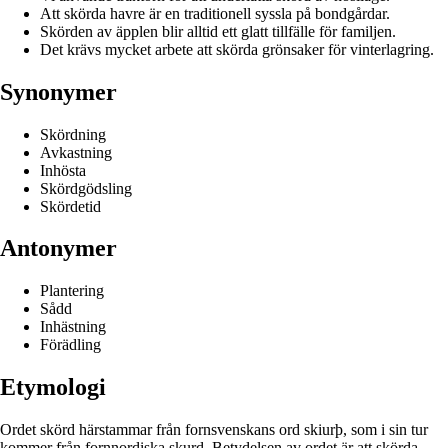
Att skörda havre är en traditionell syssla på bondgårdar.
Skörden av äpplen blir alltid ett glatt tillfälle för familjen.
Det krävs mycket arbete att skörda grönsaker för vinterlagring.
Synonymer
Skördning
Avkastning
Inhösta
Skördgödsling
Skördetid
Antonymer
Plantering
Sådd
Inhästning
Förädling
Etymologi
Ordet skörd härstammar från fornsvenskans ord skiurþ, som i sin tur
kommer från fornnordiska skurd. Betydelsen av ordet är att skörda