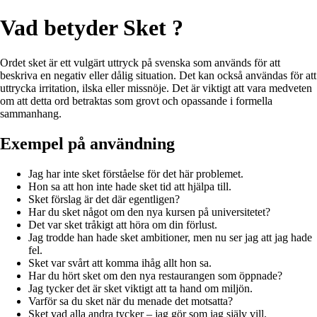
Vad betyder Sket ?
Ordet sket är ett vulgärt uttryck på svenska som används för att
beskriva en negativ eller dålig situation. Det kan också användas för att
uttrycka irritation, ilska eller missnöje. Det är viktigt att vara medveten
om att detta ord betraktas som grovt och opassande i formella
sammanhang.
Exempel på användning
Jag har inte sket förståelse för det här problemet.
Hon sa att hon inte hade sket tid att hjälpa till.
Sket förslag är det där egentligen?
Har du sket något om den nya kursen på universitetet?
Det var sket tråkigt att höra om din förlust.
Jag trodde han hade sket ambitioner, men nu ser jag att jag hade
fel.
Sket var svårt att komma ihåg allt hon sa.
Har du hört sket om den nya restaurangen som öppnade?
Jag tycker det är sket viktigt att ta hand om miljön.
Varför sa du sket när du menade det motsatta?
Sket vad alla andra tycker – jag gör som jag själv vill.