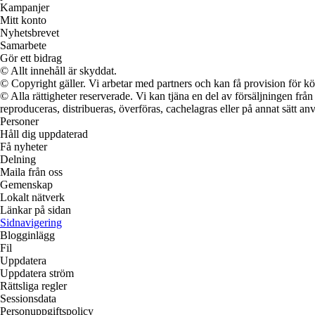
Kampanjer
Mitt konto
Nyhetsbrevet
Samarbete
Gör ett bidrag
© Allt innehåll är skyddat.
© Copyright gäller. Vi arbetar med partners och kan få provision för
© Alla rättigheter reserverade. Vi kan tjäna en del av försäljningen frå
reproduceras, distribueras, överföras, cachelagras eller på annat sätt anv
Personer
Håll dig uppdaterad
Få nyheter
Delning
Maila från oss
Gemenskap
Lokalt nätverk
Länkar på sidan
Sidnavigering
Blogginlägg
Fil
Uppdatera
Uppdatera ström
Rättsliga regler
Sessionsdata
Personuppgiftspolicy