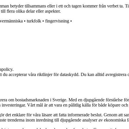
n betyder tillsammans eller i ett och tagen kommer från verbet ta. Til
ll flera olika delar eller aspekter.
vermänniska
•
turkfolk
•
fingervisning
•
apolicy.
att du accepterar våra riktlinjer för dataskydd. Du kan alltid avregistrera
pirera om bostadsmarknaden i Sverige. Med en djupgående förståelse för
vesteringar. Vårt mål är att vara en pålitlig källa för både köpare och s
t gör det enklare för våra läsare att fatta informerade beslut. Genom att
naste trenderna inom inredning till djupgående analyser av ekonomiska f