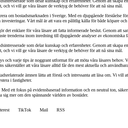
sintresserade som delar kunskap och erfarenheter. Genom att skapa en pl
 och vi vill ge våra läsare de verktyg de behöver för att nå sina mål.
pirera om bostadsmarknaden i Sverige. Med en djupgående förståelse för
vesteringar. Vårt mål är att vara en pålitlig källa för både köpare och s
t gör det enklare för våra läsare att fatta informerade beslut. Genom att
naste trenderna inom inredning till djupgående analyser av ekonomiska f
sintresserade som delar kunskap och erfarenheter. Genom att skapa en pl
 och vi vill ge våra läsare de verktyg de behöver för att nå sina mål.
alys och varje tips är noggrant utformat för att möta våra läsares behov
ans säkerställer att våra läsare alltid får den mest aktuella och användba
relaterade ämnen lätta att förstå och intressanta att läsa om. Vi vill at
tera i fastigheter.
. Med ett fokus på evidensbaserad information och en neutral ton, säkerst
lära sig mer om den spännande världen av bostäder.
terest
TikTok
Mail
RSS