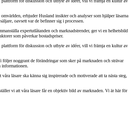
attform för diskussion och utbyte av idéer, vill vi främja en kultur av
 omvärlden, erbjuder Husland insikter och analyser som hjälper läsarna
äljare, oavsett var de befinner sig i processen.
 sammanställa expertutlåtanden och marknadstrender, ger vi en helhetsbild
aktorer som påverkar bostadspriser.
attform för diskussion och utbyte av idéer, vill vi främja en kultur av
. Vi följer noggrant de förändringar som sker på marknaden och strävar
ra informationen.
t våra läsare ska känna sig inspirerade och motiverade att ta nästa steg,
äller vi att våra läsare får en objektiv bild av marknaden. Vi är här för