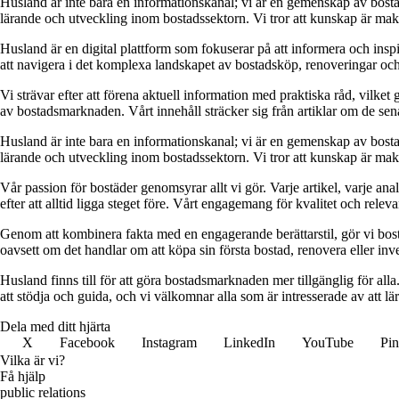
Husland är inte bara en informationskanal; vi är en gemenskap av bostad
lärande och utveckling inom bostadssektorn. Vi tror att kunskap är makt,
Husland är en digital plattform som fokuserar på att informera och ins
att navigera i det komplexa landskapet av bostadsköp, renoveringar och in
Vi strävar efter att förena aktuell information med praktiska råd, vilke
av bostadsmarknaden. Vårt innehåll sträcker sig från artiklar om de se
Husland är inte bara en informationskanal; vi är en gemenskap av bostad
lärande och utveckling inom bostadssektorn. Vi tror att kunskap är makt,
Vår passion för bostäder genomsyrar allt vi gör. Varje artikel, varje an
efter att alltid ligga steget före. Vårt engagemang för kvalitet och relev
Genom att kombinera fakta med en engagerande berättarstil, gör vi bostads
oavsett om det handlar om att köpa sin första bostad, renovera eller inves
Husland finns till för att göra bostadsmarknaden mer tillgänglig för alla
att stödja och guida, och vi välkomnar alla som är intresserade av att 
Dela med ditt hjärta
X
Facebook
Instagram
LinkedIn
YouTube
Pin
Vilka är vi?
Få hjälp
public relations