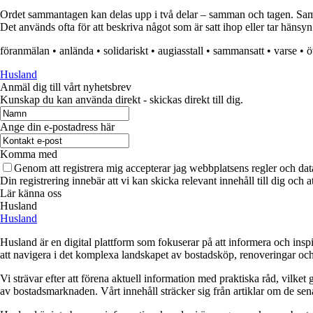
Ordet sammantagen kan delas upp i två delar – samman och tagen. Samma
Det används ofta för att beskriva något som är satt ihop eller tar hänsyn ti
föranmälan
•
anlända
•
solidariskt
•
augiasstall
•
sammansatt
•
varse
•
ö
Husland
Anmäl dig till vårt nyhetsbrev
Kunskap du kan använda direkt - skickas direkt till dig.
Ange din e-postadress här
Komma med
Genom att registrera mig accepterar jag webbplatsens regler och dat
Din registrering innebär att vi kan skicka relevant innehåll till dig och 
Lär känna oss
Husland
Husland
Husland är en digital plattform som fokuserar på att informera och ins
att navigera i det komplexa landskapet av bostadsköp, renoveringar och in
Vi strävar efter att förena aktuell information med praktiska råd, vilke
av bostadsmarknaden. Vårt innehåll sträcker sig från artiklar om de se