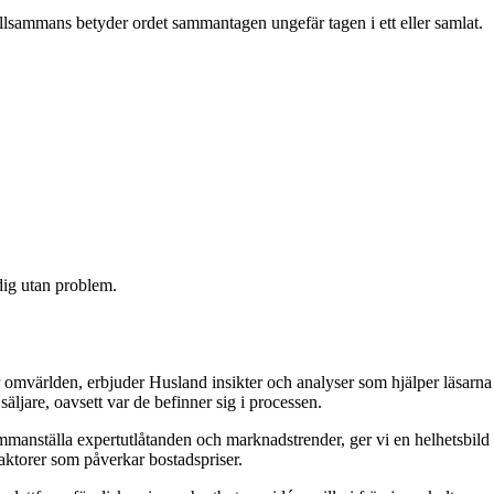
lsammans betyder ordet sammantagen ungefär tagen i ett eller samlat.
 dig utan problem.
 omvärlden, erbjuder Husland insikter och analyser som hjälper läsarna
äljare, oavsett var de befinner sig i processen.
 sammanställa expertutlåtanden och marknadstrender, ger vi en helhetsbild
aktorer som påverkar bostadspriser.