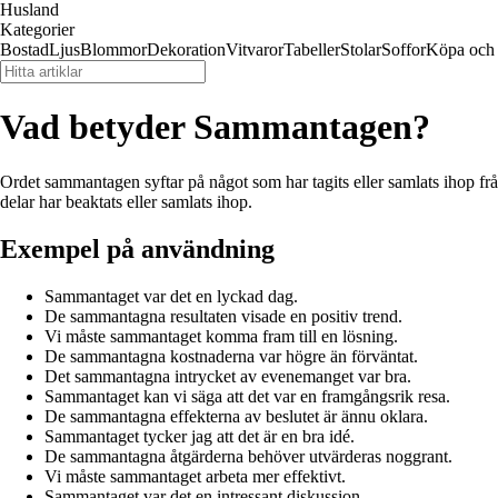
Husland
Kategorier
Bostad
Ljus
Blommor
Dekoration
Vitvaror
Tabeller
Stolar
Soffor
Köpa och 
Vad betyder Sammantagen?
Ordet sammantagen syftar på något som har tagits eller samlats ihop från f
delar har beaktats eller samlats ihop.
Exempel på användning
Sammantaget var det en lyckad dag.
De sammantagna resultaten visade en positiv trend.
Vi måste sammantaget komma fram till en lösning.
De sammantagna kostnaderna var högre än förväntat.
Det sammantagna intrycket av evenemanget var bra.
Sammantaget kan vi säga att det var en framgångsrik resa.
De sammantagna effekterna av beslutet är ännu oklara.
Sammantaget tycker jag att det är en bra idé.
De sammantagna åtgärderna behöver utvärderas noggrant.
Vi måste sammantaget arbeta mer effektivt.
Sammantaget var det en intressant diskussion.