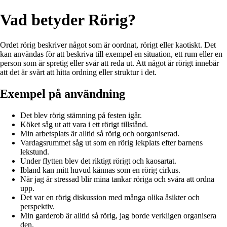
Vad betyder Rörig?
Ordet rörig beskriver något som är oordnat, rörigt eller kaotiskt. Det
kan användas för att beskriva till exempel en situation, ett rum eller en
person som är spretig eller svår att reda ut. Att något är rörigt innebär
att det är svårt att hitta ordning eller struktur i det.
Exempel på användning
Det blev rörig stämning på festen igår.
Köket såg ut att vara i ett rörigt tillstånd.
Min arbetsplats är alltid så rörig och oorganiserad.
Vardagsrummet såg ut som en rörig lekplats efter barnens
lekstund.
Under flytten blev det riktigt rörigt och kaosartat.
Ibland kan mitt huvud kännas som en rörig cirkus.
När jag är stressad blir mina tankar röriga och svåra att ordna
upp.
Det var en rörig diskussion med många olika åsikter och
perspektiv.
Min garderob är alltid så rörig, jag borde verkligen organisera
den.