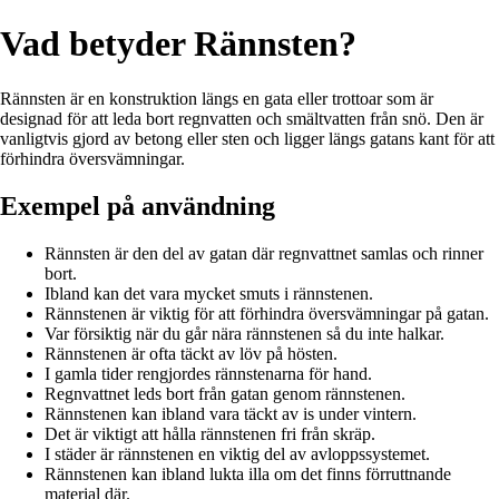
Vad betyder Rännsten?
Rännsten är en konstruktion längs en gata eller trottoar som är
designad för att leda bort regnvatten och smältvatten från snö. Den är
vanligtvis gjord av betong eller sten och ligger längs gatans kant för att
förhindra översvämningar.
Exempel på användning
Rännsten är den del av gatan där regnvattnet samlas och rinner
bort.
Ibland kan det vara mycket smuts i rännstenen.
Rännstenen är viktig för att förhindra översvämningar på gatan.
Var försiktig när du går nära rännstenen så du inte halkar.
Rännstenen är ofta täckt av löv på hösten.
I gamla tider rengjordes rännstenarna för hand.
Regnvattnet leds bort från gatan genom rännstenen.
Rännstenen kan ibland vara täckt av is under vintern.
Det är viktigt att hålla rännstenen fri från skräp.
I städer är rännstenen en viktig del av avloppssystemet.
Rännstenen kan ibland lukta illa om det finns förruttnande
material där.