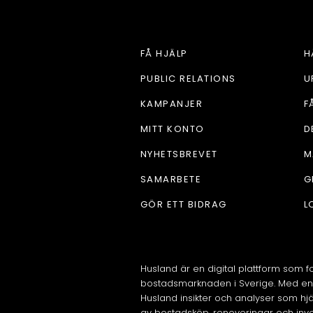
FÅ HJÄLP
H
PUBLIC RELATIONS
U
KAMPANJER
F
MITT KONTO
D
NYHETSBREVET
M
SAMARBETE
G
GÖR ETT BIDRAG
L
Husland är en digital plattform som f
bostadsmarknaden i Sverige. Med en 
Husland insikter och analyser som hj
av bostadsköp, renoveringar och invest