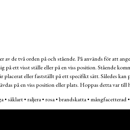
av de två orden på och stående. På används för att ange
g på ett visst ställe eller på en viss position. Stående komm
r placerat eller fastställt på ett specifikt sätt. Således ka
vdas på en viss position eller plats. Hoppas detta var till h
ga
•
såklart
•
raljera
•
rosa
•
brandskatta
•
mångfacetterad
HUSLAND