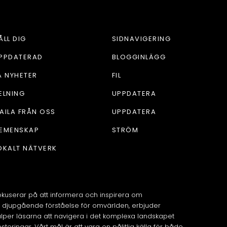
ÅLL DIG
SIDNAVIGERING
PPDATERAD
BLOGGINLÄGG
Å NYHETER
FIL
ELNING
UPPDATERA
AILA FRÅN OSS
UPPDATERA
EMENSKAP
STRÖM
OKALT NÄTVERK
okuserar på att informera och inspirera om
djupgående förståelse för omvärlden, erbjuder
älper läsarna att navigera i det komplexa landskapet
eringar. Vårt mål är att vara en pålitlig källa för både