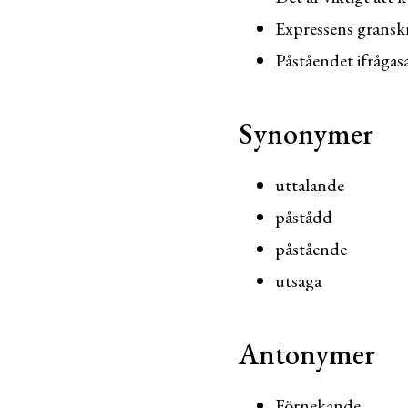
Expressens granskn
Påståendet ifrågas
Synonymer
uttalande
påstådd
påstående
utsaga
Antonymer
Förnekande