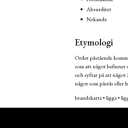
Absurditet
Nekande
Etymologi
Ordet påstående kommer 
som att något befinner si
och syftar på att något ä
något som påstås eller hä
brandskatta
•
ligga
•
lig