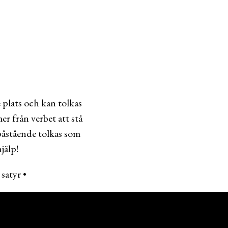
 plats och kan tolkas
er från verbet att stå
n påstående tolkas som
jälp!
•
satyr
•