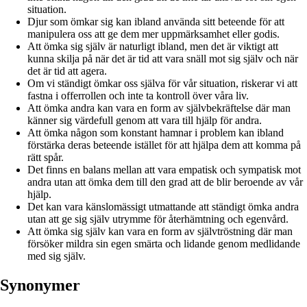
situation.
Djur som ömkar sig kan ibland använda sitt beteende för att
manipulera oss att ge dem mer uppmärksamhet eller godis.
Att ömka sig själv är naturligt ibland, men det är viktigt att
kunna skilja på när det är tid att vara snäll mot sig själv och när
det är tid att agera.
Om vi ständigt ömkar oss själva för vår situation, riskerar vi att
fastna i offerrollen och inte ta kontroll över våra liv.
Att ömka andra kan vara en form av självbekräftelse där man
känner sig värdefull genom att vara till hjälp för andra.
Att ömka någon som konstant hamnar i problem kan ibland
förstärka deras beteende istället för att hjälpa dem att komma på
rätt spår.
Det finns en balans mellan att vara empatisk och sympatisk mot
andra utan att ömka dem till den grad att de blir beroende av vår
hjälp.
Det kan vara känslomässigt utmattande att ständigt ömka andra
utan att ge sig själv utrymme för återhämtning och egenvård.
Att ömka sig själv kan vara en form av självtröstning där man
försöker mildra sin egen smärta och lidande genom medlidande
med sig själv.
Synonymer