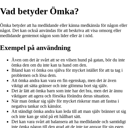
Vad betyder Ömka?
Ömka betyder att ha medlidande eller känna medkänsla för någon eller
något. Det kan också användas för att beskriva att visa omsorg eller
medlidande gentemot någon som lider eller är i nöd.
Exempel på användning
Även om det är svårt att se en vilsen hund på gatan, bör du inte
ömka den om du inte kan ta hand om den.
Ibland kan vi ömka oss själva för mycket istället för att ta tag i
problemen och lösa dem.
Att ömka andra kan vara en fin egenskap, men det är även
viktigt att sätta gränser och inte glömma bort sig själv.
Det är lätt att ömka barn som inte har det bra, men det är ännu
viktigare att agera och försöka förändra deras situation.
När man ömkar sig själv för mycket riskerar man att fastna i
negativa tankar och känslor.
Att ständigt ömka andra kan leda till att man själv bränner ut sig
och inte kan ge stöd på ett hållbart sätt.
Det kan vara svårt att balansera att ha medlidande och samtidigt
inte ömka någon till den grad att de inte tar ansvar för sin egen