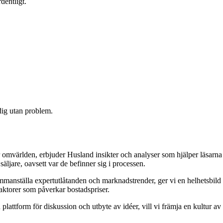
dentligt.
 dig utan problem.
 omvärlden, erbjuder Husland insikter och analyser som hjälper läsarna
äljare, oavsett var de befinner sig i processen.
 sammanställa expertutlåtanden och marknadstrender, ger vi en helhetsbild
aktorer som påverkar bostadspriser.
attform för diskussion och utbyte av idéer, vill vi främja en kultur av