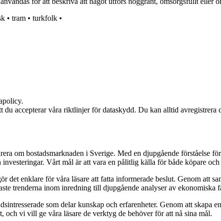
 användas för att beskriva att något utförs noggrant, omsorgsfullt eller or
sk
•
tram
•
turkfolk
•
apolicy.
att du accepterar våra riktlinjer för dataskydd. Du kan alltid avregistrera
pirera om bostadsmarknaden i Sverige. Med en djupgående förståelse för
vesteringar. Vårt mål är att vara en pålitlig källa för både köpare och s
t gör det enklare för våra läsare att fatta informerade beslut. Genom att
naste trenderna inom inredning till djupgående analyser av ekonomiska f
sintresserade som delar kunskap och erfarenheter. Genom att skapa en pl
 och vi vill ge våra läsare de verktyg de behöver för att nå sina mål.