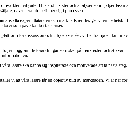
 omvärlden, erbjuder Husland insikter och analyser som hjälper läsarna
äljare, oavsett var de befinner sig i processen.
 sammanställa expertutlåtanden och marknadstrender, ger vi en helhetsbild
aktorer som påverkar bostadspriser.
attform för diskussion och utbyte av idéer, vill vi främja en kultur av
. Vi följer noggrant de förändringar som sker på marknaden och strävar
ra informationen.
t våra läsare ska känna sig inspirerade och motiverade att ta nästa steg,
äller vi att våra läsare får en objektiv bild av marknaden. Vi är här för