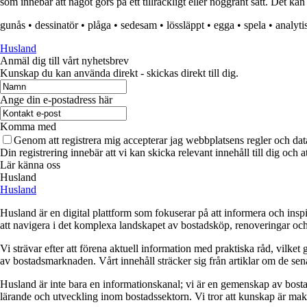
som innebär att något görs på ett tillräckligt eller noggrant sätt. Det kan
gunås
•
dessinatör
•
plåga
•
sedesam
•
lössläppt
•
egga
•
spela
•
analyti
Husland
Anmäl dig till vårt nyhetsbrev
Kunskap du kan använda direkt - skickas direkt till dig.
Ange din e-postadress här
Komma med
Genom att registrera mig accepterar jag webbplatsens regler och dat
Din registrering innebär att vi kan skicka relevant innehåll till dig och 
Lär känna oss
Husland
Husland
Husland är en digital plattform som fokuserar på att informera och ins
att navigera i det komplexa landskapet av bostadsköp, renoveringar och in
Vi strävar efter att förena aktuell information med praktiska råd, vilke
av bostadsmarknaden. Vårt innehåll sträcker sig från artiklar om de se
Husland är inte bara en informationskanal; vi är en gemenskap av bostad
lärande och utveckling inom bostadssektorn. Vi tror att kunskap är makt,