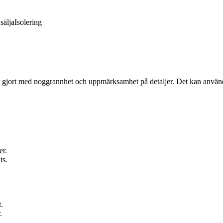
sälja
Isolering
r gjort med noggrannhet och uppmärksamhet på detaljer. Det kan användas
er.
ts.
.
.