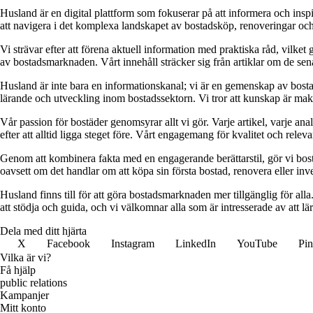
Husland är en digital plattform som fokuserar på att informera och ins
att navigera i det komplexa landskapet av bostadsköp, renoveringar och in
Vi strävar efter att förena aktuell information med praktiska råd, vilke
av bostadsmarknaden. Vårt innehåll sträcker sig från artiklar om de se
Husland är inte bara en informationskanal; vi är en gemenskap av bostad
lärande och utveckling inom bostadssektorn. Vi tror att kunskap är makt,
Vår passion för bostäder genomsyrar allt vi gör. Varje artikel, varje an
efter att alltid ligga steget före. Vårt engagemang för kvalitet och relev
Genom att kombinera fakta med en engagerande berättarstil, gör vi bostads
oavsett om det handlar om att köpa sin första bostad, renovera eller inves
Husland finns till för att göra bostadsmarknaden mer tillgänglig för alla
att stödja och guida, och vi välkomnar alla som är intresserade av att 
Dela med ditt hjärta
X
Facebook
Instagram
LinkedIn
YouTube
Pin
Vilka är vi?
Få hjälp
public relations
Kampanjer
Mitt konto