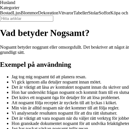
Husland
Kategorier
Bostad
Ljus
Blommor
Dekoration
Vitvaror
Tabeller
Stolar
Soffor
Köpa och 
Vad betyder Nogsamt?
Nogsamt betyder noggrant eller omsorgsfullt. Det beskriver att något ä
grundligt sätt.
Exempel på användning
Jag tog mig nogsamt tid att planera resan.
Vi gick igenom alla detaljer nogsamt innan mötet.
Det är viktigt att läsa av kontraktet nogsamt innan du skriver und
Hon har undersökt frågan nogsamt och kommit fram till en slutsa
Det krävs ett nogsamt öga för detaljer för att lösa problemet.
Att nogsamt följa receptet är nyckeln till att lyckas i köket.
Min vän är alltid nogsam när det kommer till att följa regler.
Vi analyserade resultaten nogsamt för att dra rätt slutsatser.
Det är viktigt att vara nogsam när du väljer rätt verktyg för jobbet
Hon granskade dokumentet nogsamt för att undvika felaktigheter
Jag har packat väskan nogsamt inför resan.