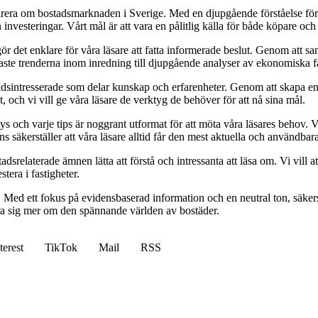
pirera om bostadsmarknaden i Sverige. Med en djupgående förståelse för
vesteringar. Vårt mål är att vara en pålitlig källa för både köpare och s
t gör det enklare för våra läsare att fatta informerade beslut. Genom att
naste trenderna inom inredning till djupgående analyser av ekonomiska f
sintresserade som delar kunskap och erfarenheter. Genom att skapa en pl
 och vi vill ge våra läsare de verktyg de behöver för att nå sina mål.
alys och varje tips är noggrant utformat för att möta våra läsares behov
ans säkerställer att våra läsare alltid får den mest aktuella och användba
relaterade ämnen lätta att förstå och intressanta att läsa om. Vi vill at
tera i fastigheter.
. Med ett fokus på evidensbaserad information och en neutral ton, säkerst
lära sig mer om den spännande världen av bostäder.
terest
TikTok
Mail
RSS