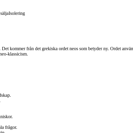
sälja
Isolering
t. Det kommer från det grekiska ordet neos som betyder ny. Ordet använd
neo-klassicism.
dskap.
.
niskor.
a frågor.
in.