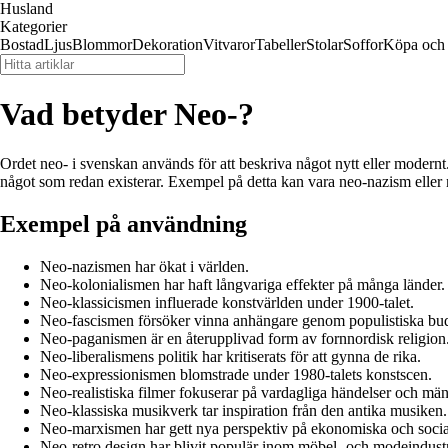
Husland
Kategorier
Bostad
Ljus
Blommor
Dekoration
Vitvaror
Tabeller
Stolar
Soffor
Köpa och 
Vad betyder Neo-?
Ordet neo- i svenskan används för att beskriva något nytt eller modern
något som redan existerar. Exempel på detta kan vara neo-nazism eller 
Exempel på användning
Neo-nazismen har ökat i världen.
Neo-kolonialismen har haft långvariga effekter på många länder.
Neo-klassicismen influerade konstvärlden under 1900-talet.
Neo-fascismen försöker vinna anhängare genom populistiska bu
Neo-paganismen är en återupplivad form av fornnordisk religion
Neo-liberalismens politik har kritiserats för att gynna de rika.
Neo-expressionismen blomstrade under 1980-talets konstscen.
Neo-realistiska filmer fokuserar på vardagliga händelser och män
Neo-klassiska musikverk tar inspiration från den antika musiken.
Neo-marxismen har gett nya perspektiv på ekonomiska och social
Neo-retro design har blivit populär inom möbel- och modeindustr