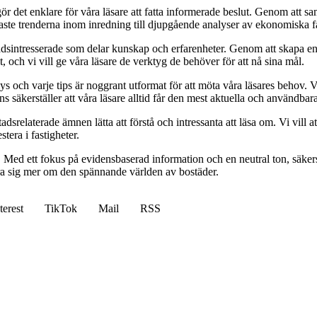
t gör det enklare för våra läsare att fatta informerade beslut. Genom att
naste trenderna inom inredning till djupgående analyser av ekonomiska f
sintresserade som delar kunskap och erfarenheter. Genom att skapa en pl
 och vi vill ge våra läsare de verktyg de behöver för att nå sina mål.
alys och varje tips är noggrant utformat för att möta våra läsares behov
ans säkerställer att våra läsare alltid får den mest aktuella och användba
relaterade ämnen lätta att förstå och intressanta att läsa om. Vi vill at
tera i fastigheter.
. Med ett fokus på evidensbaserad information och en neutral ton, säkerst
lära sig mer om den spännande världen av bostäder.
terest
TikTok
Mail
RSS