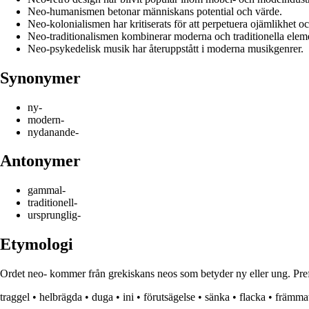
Neo-humanismen betonar människans potential och värde.
Neo-kolonialismen har kritiserats för att perpetuera ojämlikhet oc
Neo-traditionalismen kombinerar moderna och traditionella elemen
Neo-psykedelisk musik har återuppstått i moderna musikgenrer.
Synonymer
ny-
modern-
nydanande-
Antonymer
gammal-
traditionell-
ursprunglig-
Etymologi
Ordet neo- kommer från grekiskans neos som betyder ny eller ung. Prefix
traggel
•
helbrägda
•
duga
•
ini
•
förutsägelse
•
sänka
•
flacka
•
främma