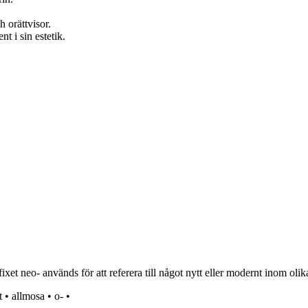
h orättvisor.
t i sin estetik.
et neo- används för att referera till något nytt eller modernt inom oli
t
•
allmosa
•
o-
•