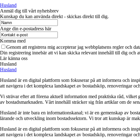
Husland
Anmäl dig till vårt nyhetsbrev
Kunskap du kan använda direkt - skickas direkt till dig.
Ange din e-postadress här
Komma med
Genom att registrera mig accepterar jag webbplatsens regler och dat
Din registrering innebär att vi kan skicka relevant innehåll till dig och 
Lär känna oss
Husland
Husland
Husland är en digital plattform som fokuserar på att informera och ins
att navigera i det komplexa landskapet av bostadsköp, renoveringar och in
Vi strävar efter att förena aktuell information med praktiska råd, vilke
av bostadsmarknaden. Vårt innehåll sträcker sig från artiklar om de se
Husland är inte bara en informationskanal; vi är en gemenskap av bostad
lärande och utveckling inom bostadssektorn. Vi tror att kunskap är makt,
Husland är en digital plattform som fokuserar på att informera och ins
att navigera i det komplexa landskapet av bostadsköp, renoveringar och in