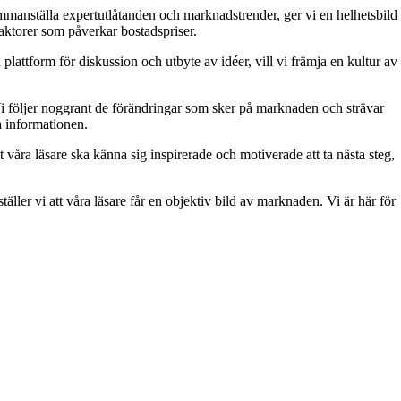
 sammanställa expertutlåtanden och marknadstrender, ger vi en helhetsbild
aktorer som påverkar bostadspriser.
attform för diskussion och utbyte av idéer, vill vi främja en kultur av
. Vi följer noggrant de förändringar som sker på marknaden och strävar
ra informationen.
t våra läsare ska känna sig inspirerade och motiverade att ta nästa steg,
äller vi att våra läsare får en objektiv bild av marknaden. Vi är här för