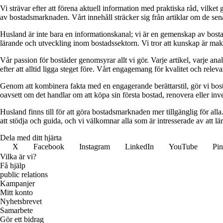
Vi strävar efter att förena aktuell information med praktiska råd, vilke
av bostadsmarknaden. Vårt innehåll sträcker sig från artiklar om de se
Husland är inte bara en informationskanal; vi är en gemenskap av bostad
lärande och utveckling inom bostadssektorn. Vi tror att kunskap är makt,
Vår passion för bostäder genomsyrar allt vi gör. Varje artikel, varje an
efter att alltid ligga steget före. Vårt engagemang för kvalitet och relev
Genom att kombinera fakta med en engagerande berättarstil, gör vi bostads
oavsett om det handlar om att köpa sin första bostad, renovera eller inves
Husland finns till för att göra bostadsmarknaden mer tillgänglig för alla
att stödja och guida, och vi välkomnar alla som är intresserade av att 
Dela med ditt hjärta
X
Facebook
Instagram
LinkedIn
YouTube
Pin
Vilka är vi?
Få hjälp
public relations
Kampanjer
Mitt konto
Nyhetsbrevet
Samarbete
Gör ett bidrag