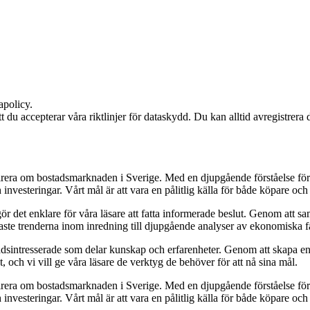
apolicy.
att du accepterar våra riktlinjer för dataskydd. Du kan alltid avregistrera
pirera om bostadsmarknaden i Sverige. Med en djupgående förståelse för
vesteringar. Vårt mål är att vara en pålitlig källa för både köpare och s
t gör det enklare för våra läsare att fatta informerade beslut. Genom att
naste trenderna inom inredning till djupgående analyser av ekonomiska f
sintresserade som delar kunskap och erfarenheter. Genom att skapa en pl
 och vi vill ge våra läsare de verktyg de behöver för att nå sina mål.
pirera om bostadsmarknaden i Sverige. Med en djupgående förståelse för
vesteringar. Vårt mål är att vara en pålitlig källa för både köpare och s