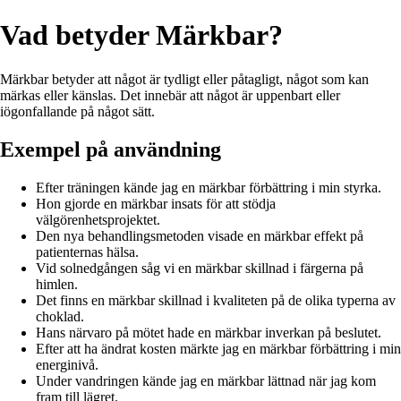
Vad betyder Märkbar?
Märkbar betyder att något är tydligt eller påtagligt, något som kan
märkas eller känslas. Det innebär att något är uppenbart eller
iögonfallande på något sätt.
Exempel på användning
Efter träningen kände jag en märkbar förbättring i min styrka.
Hon gjorde en märkbar insats för att stödja
välgörenhetsprojektet.
Den nya behandlingsmetoden visade en märkbar effekt på
patienternas hälsa.
Vid solnedgången såg vi en märkbar skillnad i färgerna på
himlen.
Det finns en märkbar skillnad i kvaliteten på de olika typerna av
choklad.
Hans närvaro på mötet hade en märkbar inverkan på beslutet.
Efter att ha ändrat kosten märkte jag en märkbar förbättring i min
energinivå.
Under vandringen kände jag en märkbar lättnad när jag kom
fram till lägret.