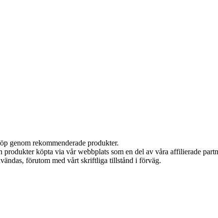
ör köp genom rekommenderade produkter.
ån produkter köpta via vår webbplats som en del av våra affilierade part
vändas, förutom med vårt skriftliga tillstånd i förväg.