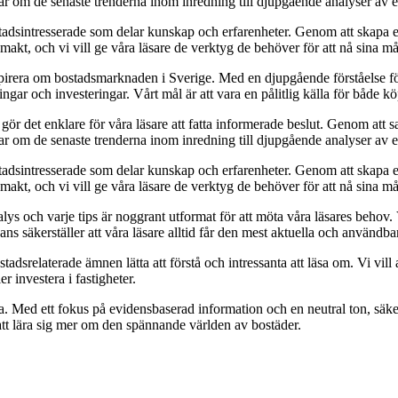
klar om de senaste trenderna inom inredning till djupgående analyser av
adsintresserade som delar kunskap och erfarenheter. Genom att skapa en p
akt, och vi vill ge våra läsare de verktyg de behöver för att nå sina må
nspirera om bostadsmarknaden i Sverige. Med en djupgående förståelse f
gar och investeringar. Vårt mål är att vara en pålitlig källa för både köp
et gör det enklare för våra läsare att fatta informerade beslut. Genom at
klar om de senaste trenderna inom inredning till djupgående analyser av
adsintresserade som delar kunskap och erfarenheter. Genom att skapa en p
akt, och vi vill ge våra läsare de verktyg de behöver för att nå sina må
nalys och varje tips är noggrant utformat för att möta våra läsares beho
vans säkerställer att våra läsare alltid får den mest aktuella och användb
dsrelaterade ämnen lätta att förstå och intressanta att läsa om. Vi vill a
r investera i fastigheter.
la. Med ett fokus på evidensbaserad information och en neutral ton, säkers
 att lära sig mer om den spännande världen av bostäder.