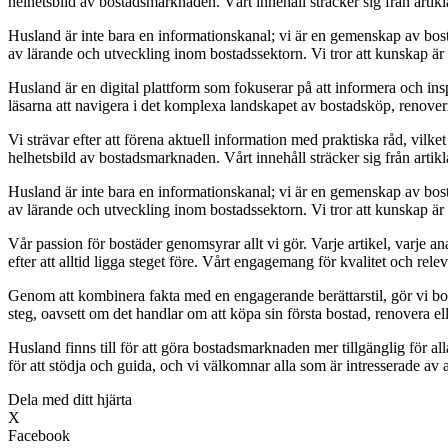
helhetsbild av bostadsmarknaden. Vårt innehåll sträcker sig från arti
Husland är inte bara en informationskanal; vi är en gemenskap av bost
av lärande och utveckling inom bostadssektorn. Vi tror att kunskap är m
Husland är en digital plattform som fokuserar på att informera och i
läsarna att navigera i det komplexa landskapet av bostadsköp, renoverin
Vi strävar efter att förena aktuell information med praktiska råd, vilk
helhetsbild av bostadsmarknaden. Vårt innehåll sträcker sig från arti
Husland är inte bara en informationskanal; vi är en gemenskap av bost
av lärande och utveckling inom bostadssektorn. Vi tror att kunskap är m
Vår passion för bostäder genomsyrar allt vi gör. Varje artikel, varje a
efter att alltid ligga steget före. Vårt engagemang för kvalitet och rele
Genom att kombinera fakta med en engagerande berättarstil, gör vi bosta
steg, oavsett om det handlar om att köpa sin första bostad, renovera elle
Husland finns till för att göra bostadsmarknaden mer tillgänglig för al
för att stödja och guida, och vi välkomnar alla som är intresserade av
Dela med ditt hjärta
X
Facebook