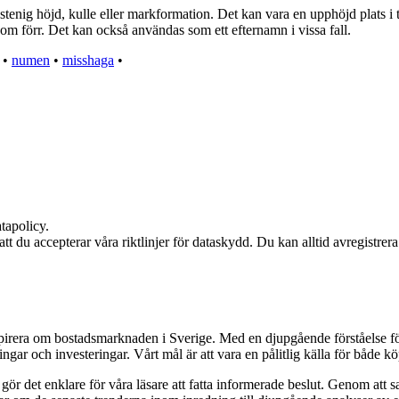
nig höjd, kulle eller markformation. Det kan vara en upphöjd plats i te
m förr. Det kan också användas som ett efternamn i vissa fall.
•
numen
•
misshaga
•
tapolicy.
 att du accepterar våra riktlinjer för dataskydd. Du kan alltid avregistrer
nspirera om bostadsmarknaden i Sverige. Med en djupgående förståelse f
gar och investeringar. Vårt mål är att vara en pålitlig källa för både köp
et gör det enklare för våra läsare att fatta informerade beslut. Genom at