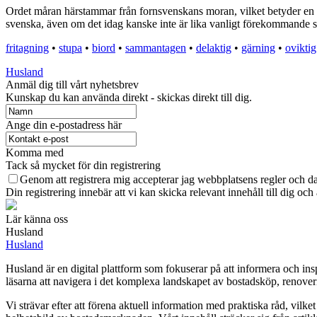
Ordet måran härstammar från fornsvenskans moran, vilket betyder en ste
svenska, även om det idag kanske inte är lika vanligt förekommande so
fritagning
•
stupa
•
biord
•
sammantagen
•
delaktig
•
gärning
•
oviktig
Husland
Anmäl dig till vårt nyhetsbrev
Kunskap du kan använda direkt - skickas direkt till dig.
Ange din e-postadress här
Komma med
Tack så mycket för din registrering
Genom att registrera mig accepterar jag webbplatsens regler och da
Din registrering innebär att vi kan skicka relevant innehåll till dig och
Lär känna oss
Husland
Husland
Husland är en digital plattform som fokuserar på att informera och i
läsarna att navigera i det komplexa landskapet av bostadsköp, renoverin
Vi strävar efter att förena aktuell information med praktiska råd, vilk