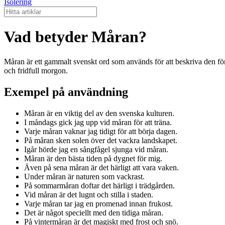
Isolering
Vad betyder Måran?
Måran är ett gammalt svenskt ord som används för att beskriva den förs
och fridfull morgon.
Exempel på användning
Måran är en viktig del av den svenska kulturen.
I måndags gick jag upp vid måran för att träna.
Varje måran vaknar jag tidigt för att börja dagen.
På måran sken solen över det vackra landskapet.
Igår hörde jag en sångfågel sjunga vid måran.
Måran är den bästa tiden på dygnet för mig.
Även på sena måran är det härligt att vara vaken.
Under måran är naturen som vackrast.
På sommarmåran doftar det härligt i trädgården.
Vid måran är det lugnt och stilla i staden.
Varje måran tar jag en promenad innan frukost.
Det är något speciellt med den tidiga måran.
På vintermåran är det magiskt med frost och snö.