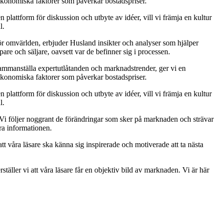
 ekonomiska faktorer som påverkar bostadspriser.
lattform för diskussion och utbyte av idéer, vill vi främja en kultur
l.
ör omvärlden, erbjuder Husland insikter och analyser som hjälper
are och säljare, oavsett var de befinner sig i processen.
t sammanställa expertutlåtanden och marknadstrender, ger vi en
 ekonomiska faktorer som påverkar bostadspriser.
lattform för diskussion och utbyte av idéer, vill vi främja en kultur
l.
v. Vi följer noggrant de förändringar som sker på marknaden och strävar
ara informationen.
tt våra läsare ska känna sig inspirerade och motiverade att ta nästa
täller vi att våra läsare får en objektiv bild av marknaden. Vi är här