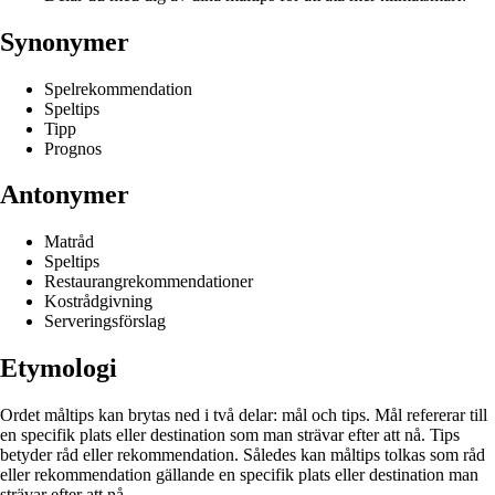
Synonymer
Spelrekommendation
Speltips
Tipp
Prognos
Antonymer
Matråd
Speltips
Restaurangrekommendationer
Kostrådgivning
Serveringsförslag
Etymologi
Ordet måltips kan brytas ned i två delar: mål och tips. Mål refererar till
en specifik plats eller destination som man strävar efter att nå. Tips
betyder råd eller rekommendation. Således kan måltips tolkas som råd
eller rekommendation gällande en specifik plats eller destination man
strävar efter att nå.