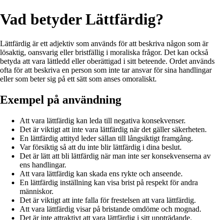
Vad betyder Lättfärdig?
Lättfärdig är ett adjektiv som används för att beskriva någon som är
lösaktig, oansvarig eller bristfällig i moraliska frågor. Det kan också
betyda att vara lättledd eller oberättigad i sitt beteende. Ordet används
ofta för att beskriva en person som inte tar ansvar för sina handlingar
eller som beter sig på ett sätt som anses omoraliskt.
Exempel på användning
Att vara lättfärdig kan leda till negativa konsekvenser.
Det är viktigt att inte vara lättfärdig när det gäller säkerheten.
En lättfärdig attityd leder sällan till långsiktigt framgång.
Var försiktig så att du inte blir lättfärdig i dina beslut.
Det är lätt att bli lättfärdig när man inte ser konsekvenserna av
ens handlingar.
Att vara lättfärdig kan skada ens rykte och anseende.
En lättfärdig inställning kan visa brist på respekt för andra
människor.
Det är viktigt att inte falla för frestelsen att vara lättfärdig.
Att vara lättfärdig visar på bristande omdöme och mognad.
Det är inte attraktivt att vara lättfärdig i sitt uppträdande.