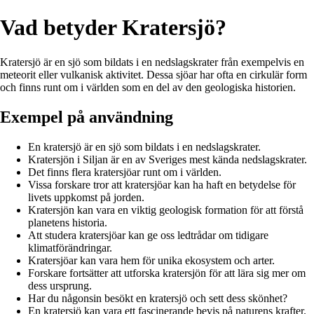
Vad betyder Kratersjö?
Kratersjö är en sjö som bildats i en nedslagskrater från exempelvis en
meteorit eller vulkanisk aktivitet. Dessa sjöar har ofta en cirkulär form
och finns runt om i världen som en del av den geologiska historien.
Exempel på användning
En kratersjö är en sjö som bildats i en nedslagskrater.
Kratersjön i Siljan är en av Sveriges mest kända nedslagskrater.
Det finns flera kratersjöar runt om i världen.
Vissa forskare tror att kratersjöar kan ha haft en betydelse för
livets uppkomst på jorden.
Kratersjön kan vara en viktig geologisk formation för att förstå
planetens historia.
Att studera kratersjöar kan ge oss ledtrådar om tidigare
klimatförändringar.
Kratersjöar kan vara hem för unika ekosystem och arter.
Forskare fortsätter att utforska kratersjön för att lära sig mer om
dess ursprung.
Har du någonsin besökt en kratersjö och sett dess skönhet?
En kratersjö kan vara ett fascinerande bevis på naturens krafter.