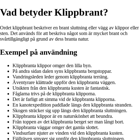
Vad betyder Klippbrant?
Ordet klippbrant beskriver en brant sluttning eller vägg av klippor eller
sten. Det används för att beskriva något som är mycket brant och
svårtillgängligt på grund av dess branta natur.
Exempel på användning
Klippbranta klippor omger den lilla byn.
På andra sidan dalen syns klippbranta bergstoppar.
Vandringsleden leder genom klippbranta terräng.
Äventyrare klättrade uppför den klippbranta väggen.
Utsikten från den klippbranta kusten är fantastisk.
Fåglarna trivs på de klippbranta klipporna.
Det är farligt att simma vid de klippbranta klipporna.
En kanotexpedition paddlade längs den klippbranta stranden.
Skogen sträcker sig upp längs den klippbranta sluttningen.
Klippbranta klippor är en naturskönhet att beundra.
Från toppen av det klippbranta berget ser man långt bort.
Klippbranta väggar omger det gamla slottet.
Vindsurfare njuter av vinden vid den klippbranta kusten.
Fjällräven smyger sig uppför den klippbranta sluttningen.