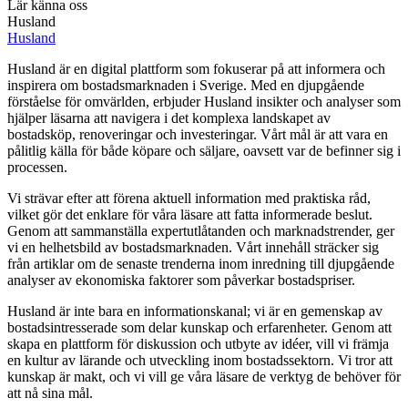
Lär känna oss
Husland
Husland
Husland är en digital plattform som fokuserar på att informera och
inspirera om bostadsmarknaden i Sverige. Med en djupgående
förståelse för omvärlden, erbjuder Husland insikter och analyser som
hjälper läsarna att navigera i det komplexa landskapet av
bostadsköp, renoveringar och investeringar. Vårt mål är att vara en
pålitlig källa för både köpare och säljare, oavsett var de befinner sig i
processen.
Vi strävar efter att förena aktuell information med praktiska råd,
vilket gör det enklare för våra läsare att fatta informerade beslut.
Genom att sammanställa expertutlåtanden och marknadstrender, ger
vi en helhetsbild av bostadsmarknaden. Vårt innehåll sträcker sig
från artiklar om de senaste trenderna inom inredning till djupgående
analyser av ekonomiska faktorer som påverkar bostadspriser.
Husland är inte bara en informationskanal; vi är en gemenskap av
bostadsintresserade som delar kunskap och erfarenheter. Genom att
skapa en plattform för diskussion och utbyte av idéer, vill vi främja
en kultur av lärande och utveckling inom bostadssektorn. Vi tror att
kunskap är makt, och vi vill ge våra läsare de verktyg de behöver för
att nå sina mål.