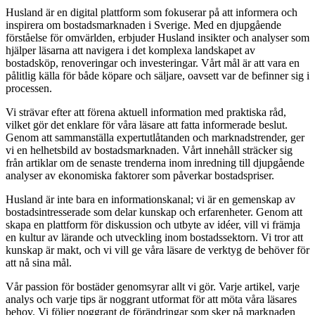
Husland är en digital plattform som fokuserar på att informera och
inspirera om bostadsmarknaden i Sverige. Med en djupgående
förståelse för omvärlden, erbjuder Husland insikter och analyser som
hjälper läsarna att navigera i det komplexa landskapet av
bostadsköp, renoveringar och investeringar. Vårt mål är att vara en
pålitlig källa för både köpare och säljare, oavsett var de befinner sig i
processen.
Vi strävar efter att förena aktuell information med praktiska råd,
vilket gör det enklare för våra läsare att fatta informerade beslut.
Genom att sammanställa expertutlåtanden och marknadstrender, ger
vi en helhetsbild av bostadsmarknaden. Vårt innehåll sträcker sig
från artiklar om de senaste trenderna inom inredning till djupgående
analyser av ekonomiska faktorer som påverkar bostadspriser.
Husland är inte bara en informationskanal; vi är en gemenskap av
bostadsintresserade som delar kunskap och erfarenheter. Genom att
skapa en plattform för diskussion och utbyte av idéer, vill vi främja
en kultur av lärande och utveckling inom bostadssektorn. Vi tror att
kunskap är makt, och vi vill ge våra läsare de verktyg de behöver för
att nå sina mål.
Vår passion för bostäder genomsyrar allt vi gör. Varje artikel, varje
analys och varje tips är noggrant utformat för att möta våra läsares
behov. Vi följer noggrant de förändringar som sker på marknaden