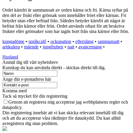
Ordet kärnfri är sammansatt av orden kärna och fri. Kärna syftar på
den del av frukt eller grönsak som innehåller fröet eller kärnan. Fri
betyder utan eller befriad från. Således betyder kärnfri att något är
befriat från kärnor eller frön. Ordet används oftast för att beskriva
frukter eller grönsaker som har tagits bort från sina kärnor eller frön.
kungadöme
•
språkcafé
•
ockupation
•
eftersläng
•
sammansatt
•
artikulera
•
mående
•
jungfruben
•
natt
•
avancemang
•
Husland
Anmäl dig till vårt nyhetsbrev
Kunskap du kan använda direkt - skickas direkt till dig.
Ange din e-postadress här
Komma med
Tack så mycket för din registrering
Genom att registrera mig accepterar jag webbplatsens regler och
datapolicy.
Din registrering innebär att vi kan skicka relevant innehåll till dig
och att du accepterar våra riktlinjer för dataskydd. Du kan alltid
avregistrera dig utan problem.