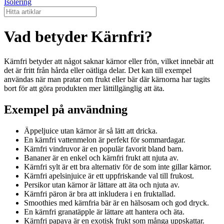
Isolering
Vad betyder Kärnfri?
Kärnfri betyder att något saknar kärnor eller frön, vilket innebär att
det är fritt från hårda eller oätliga delar. Det kan till exempel
användas när man pratar om frukt eller bär där kärnorna har tagits
bort för att göra produkten mer lättillgänglig att äta.
Exempel på användning
Äppeljuice utan kärnor är så lätt att dricka.
En kärnfri vattenmelon är perfekt för sommardagar.
Kärnfri vindruvor är en populär favorit bland barn.
Bananer är en enkel och kärnfri frukt att njuta av.
Kärnfri sylt är ett bra alternativ för de som inte gillar kärnor.
Kärnfri apelsinjuice är ett uppfriskande val till frukost.
Persikor utan kärnor är lättare att äta och njuta av.
Kärnfri päron är bra att inkludera i en fruktallad.
Smoothies med kärnfria bär är en hälsosam och god dryck.
En kärnfri granatäpple är lättare att hantera och äta.
Kärnfri papaya är en exotisk frukt som många uppskattar.