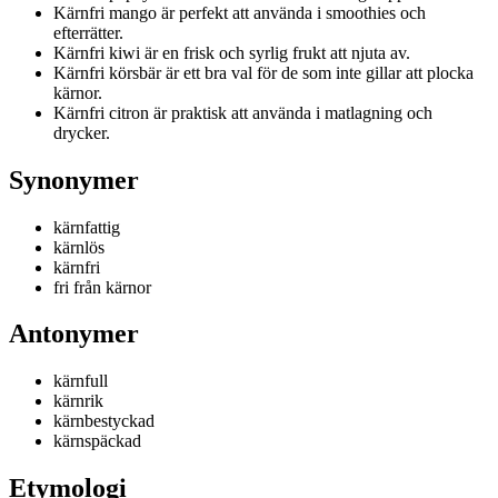
Kärnfri mango är perfekt att använda i smoothies och
efterrätter.
Kärnfri kiwi är en frisk och syrlig frukt att njuta av.
Kärnfri körsbär är ett bra val för de som inte gillar att plocka
kärnor.
Kärnfri citron är praktisk att använda i matlagning och
drycker.
Synonymer
kärnfattig
kärnlös
kärnfri
fri från kärnor
Antonymer
kärnfull
kärnrik
kärnbestyckad
kärnspäckad
Etymologi