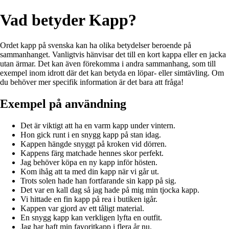
Vad betyder Kapp?
Ordet kapp på svenska kan ha olika betydelser beroende på
sammanhanget. Vanligtvis hänvisar det till en kort kappa eller en jacka
utan ärmar. Det kan även förekomma i andra sammanhang, som till
exempel inom idrott där det kan betyda en löpar- eller simtävling. Om
du behöver mer specifik information är det bara att fråga!
Exempel på användning
Det är viktigt att ha en varm kapp under vintern.
Hon gick runt i en snygg kapp på stan idag.
Kappen hängde snyggt på kroken vid dörren.
Kappens färg matchade hennes skor perfekt.
Jag behöver köpa en ny kapp inför hösten.
Kom ihåg att ta med din kapp när vi går ut.
Trots solen hade han fortfarande sin kapp på sig.
Det var en kall dag så jag hade på mig min tjocka kapp.
Vi hittade en fin kapp på rea i butiken igår.
Kappen var gjord av ett tåligt material.
En snygg kapp kan verkligen lyfta en outfit.
Jag har haft min favoritkapp i flera år nu.