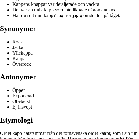
Kappens knappar var detaljerade och vackra.
Det var en unik kapp som inte liknade någon annans.
Har du sett min kapp? Jag tror jag glömde den på tåget.
Synonymer
Rock
Jacka
Yllekappa
Kappa
Överrock
Antonymer
Öppen
Exponerad
Obetäckt
Ej insvept
Etymologi
Ordet kapp härstammar från det fornsvenska ordet kaʀpr, som i sin tur
kommer från fornsvenskans kafla. Ursprungligen kommer ordet från