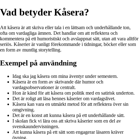
Vad betyder Kåsera?
Att kåsera är att skriva eller tala i en lättsam och underhållande ton,
ofta om vardagliga ämnen. Det handlar om att reflektera och
kommentera på ett humoristiskt och avslappnat sätt, utan att vara alltför
seriös. Kåserier är vanligt förekommande i tidningar, böcker eller som
en form av muntlig storytelling.
Exempel på användning
Idag ska jag kåsera om mina äventyr under semestern.
Kåsera är en form av skrivande där humor och
vardagsobservationer är centralt.
Hon är känd för att kåsera om politik med en satirisk underton.
Det är roligt att läsa hennes kåserier om vardagslivet.
Kåsera kan vara en utmärkt metod för att reflektera över sin
omgivning.
Det är en konst att kunna kåsera på ett underhållande sätt.
I skolan fick vi lära oss att skriva kåserier som en del av
svenskaundervisningen.
Att kunna kåsera på ett sätt som engagerar läsaren kräver
övning.