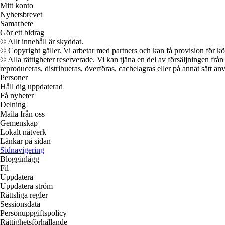
Mitt konto
Nyhetsbrevet
Samarbete
Gör ett bidrag
© Allt innehåll är skyddat.
© Copyright gäller. Vi arbetar med partners och kan få provision för
© Alla rättigheter reserverade. Vi kan tjäna en del av försäljningen frå
reproduceras, distribueras, överföras, cachelagras eller på annat sätt anv
Personer
Håll dig uppdaterad
Få nyheter
Delning
Maila från oss
Gemenskap
Lokalt nätverk
Länkar på sidan
Sidnavigering
Blogginlägg
Fil
Uppdatera
Uppdatera ström
Rättsliga regler
Sessionsdata
Personuppgiftspolicy
Rättighetsförhållande