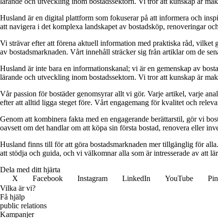
lärande och utveckling inom bostadssektorn. Vi tror att kunskap är makt,
Husland är en digital plattform som fokuserar på att informera och ins
att navigera i det komplexa landskapet av bostadsköp, renoveringar och in
Vi strävar efter att förena aktuell information med praktiska råd, vilke
av bostadsmarknaden. Vårt innehåll sträcker sig från artiklar om de se
Husland är inte bara en informationskanal; vi är en gemenskap av bostad
lärande och utveckling inom bostadssektorn. Vi tror att kunskap är makt,
Vår passion för bostäder genomsyrar allt vi gör. Varje artikel, varje an
efter att alltid ligga steget före. Vårt engagemang för kvalitet och relev
Genom att kombinera fakta med en engagerande berättarstil, gör vi bostads
oavsett om det handlar om att köpa sin första bostad, renovera eller inves
Husland finns till för att göra bostadsmarknaden mer tillgänglig för alla
att stödja och guida, och vi välkomnar alla som är intresserade av att 
Dela med ditt hjärta
X
Facebook
Instagram
LinkedIn
YouTube
Pin
Vilka är vi?
Få hjälp
public relations
Kampanjer