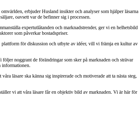
 omvärlden, erbjuder Husland insikter och analyser som hjälper läsarna
äljare, oavsett var de befinner sig i processen.
 sammanställa expertutlåtanden och marknadstrender, ger vi en helhetsbild
aktorer som påverkar bostadspriser.
attform för diskussion och utbyte av idéer, vill vi främja en kultur av
. Vi följer noggrant de förändringar som sker på marknaden och strävar
ra informationen.
t våra läsare ska känna sig inspirerade och motiverade att ta nästa steg,
äller vi att våra läsare får en objektiv bild av marknaden. Vi är här för