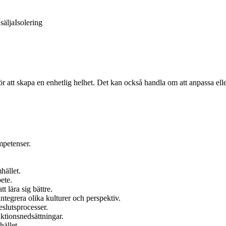
sälja
Isolering
för att skapa en enhetlig helhet. Det kan också handla om att anpassa ell
mpetenser.
hället.
ete.
t lära sig bättre.
ntegrera olika kulturer och perspektiv.
slutsprocesser.
nktionsnedsättningar.
hället.