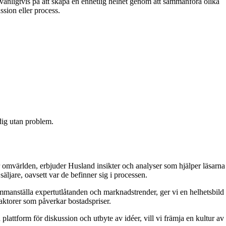
a vanligtvis på att skapa en enhetlig helhet genom att sammanföra olika
ssion eller process.
 dig utan problem.
 omvärlden, erbjuder Husland insikter och analyser som hjälper läsarna
äljare, oavsett var de befinner sig i processen.
 sammanställa expertutlåtanden och marknadstrender, ger vi en helhetsbild
aktorer som påverkar bostadspriser.
attform för diskussion och utbyte av idéer, vill vi främja en kultur av