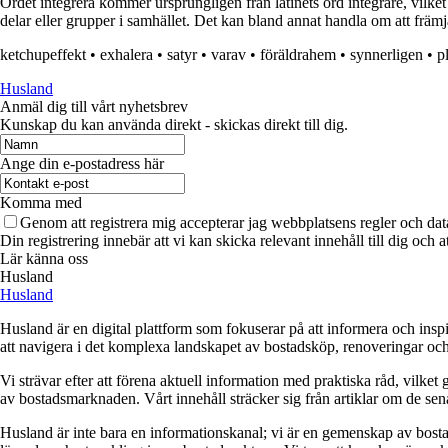
Ordet integrera kommer ursprungligen från latinets ord integrare, vilket 
delar eller grupper i samhället. Det kan bland annat handla om att främja
ketchupeffekt
•
exhalera
•
satyr
•
varav
•
föräldrahem
•
synnerligen
•
pl
Husland
Anmäl dig till vårt nyhetsbrev
Kunskap du kan använda direkt - skickas direkt till dig.
Ange din e-postadress här
Komma med
Genom att registrera mig accepterar jag webbplatsens regler och dat
Din registrering innebär att vi kan skicka relevant innehåll till dig och 
Lär känna oss
Husland
Husland
Husland är en digital plattform som fokuserar på att informera och ins
att navigera i det komplexa landskapet av bostadsköp, renoveringar och in
Vi strävar efter att förena aktuell information med praktiska råd, vilke
av bostadsmarknaden. Vårt innehåll sträcker sig från artiklar om de se
Husland är inte bara en informationskanal; vi är en gemenskap av bostad