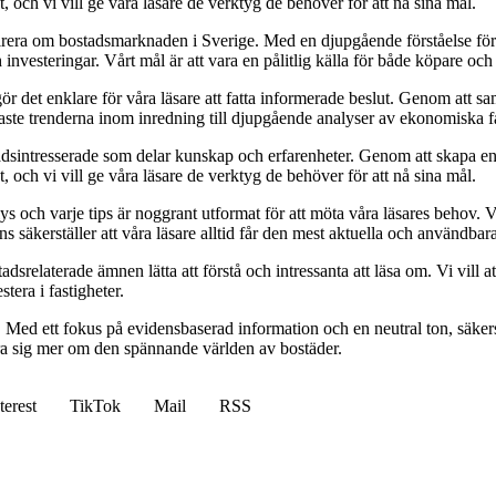
 och vi vill ge våra läsare de verktyg de behöver för att nå sina mål.
pirera om bostadsmarknaden i Sverige. Med en djupgående förståelse för
vesteringar. Vårt mål är att vara en pålitlig källa för både köpare och s
t gör det enklare för våra läsare att fatta informerade beslut. Genom att
naste trenderna inom inredning till djupgående analyser av ekonomiska f
sintresserade som delar kunskap och erfarenheter. Genom att skapa en pl
 och vi vill ge våra läsare de verktyg de behöver för att nå sina mål.
alys och varje tips är noggrant utformat för att möta våra läsares behov
ans säkerställer att våra läsare alltid får den mest aktuella och användba
relaterade ämnen lätta att förstå och intressanta att läsa om. Vi vill at
tera i fastigheter.
. Med ett fokus på evidensbaserad information och en neutral ton, säkerst
lära sig mer om den spännande världen av bostäder.
terest
TikTok
Mail
RSS