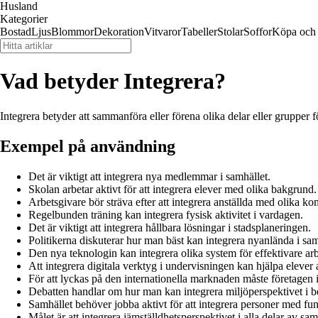
Husland
Kategorier
Bostad
Ljus
Blommor
Dekoration
Vitvaror
Tabeller
Stolar
Soffor
Köpa och 
Vad betyder Integrera?
Integrera betyder att sammanföra eller förena olika delar eller grupper 
Exempel på användning
Det är viktigt att integrera nya medlemmar i samhället.
Skolan arbetar aktivt för att integrera elever med olika bakgrund.
Arbetsgivare bör sträva efter att integrera anställda med olika ko
Regelbunden träning kan integrera fysisk aktivitet i vardagen.
Det är viktigt att integrera hållbara lösningar i stadsplaneringen.
Politikerna diskuterar hur man bäst kan integrera nyanlända i sam
Den nya teknologin kan integrera olika system för effektivare arb
Att integrera digitala verktyg i undervisningen kan hjälpa elever at
För att lyckas på den internationella marknaden måste företagen i
Debatten handlar om hur man kan integrera miljöperspektivet i be
Samhället behöver jobba aktivt för att integrera personer med fu
Målet är att integrera jämställdhetsperspektivet i alla delar av sam