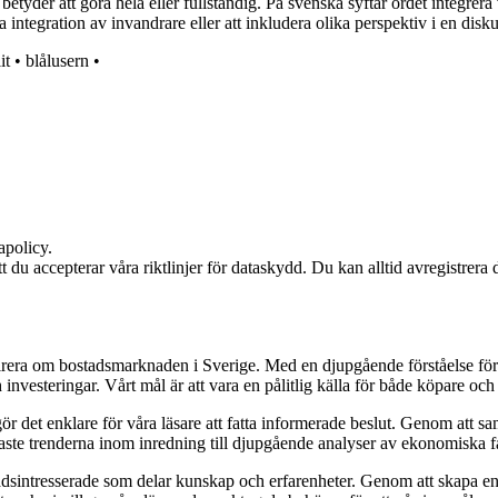
betyder att göra hela eller fullständig. På svenska syftar ordet integrer
 integration av invandrare eller att inkludera olika perspektiv i en disku
it
•
blålusern
•
apolicy.
att du accepterar våra riktlinjer för dataskydd. Du kan alltid avregistrera
pirera om bostadsmarknaden i Sverige. Med en djupgående förståelse för
vesteringar. Vårt mål är att vara en pålitlig källa för både köpare och s
t gör det enklare för våra läsare att fatta informerade beslut. Genom att
naste trenderna inom inredning till djupgående analyser av ekonomiska f
sintresserade som delar kunskap och erfarenheter. Genom att skapa en pl