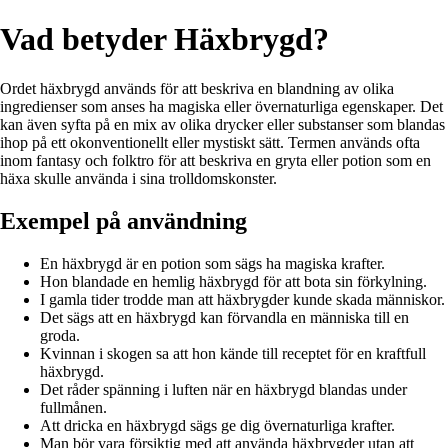
Vad betyder Häxbrygd?
Ordet häxbrygd används för att beskriva en blandning av olika
ingredienser som anses ha magiska eller övernaturliga egenskaper. Det
kan även syfta på en mix av olika drycker eller substanser som blandas
ihop på ett okonventionellt eller mystiskt sätt. Termen används ofta
inom fantasy och folktro för att beskriva en gryta eller potion som en
häxa skulle använda i sina trolldomskonster.
Exempel på användning
En häxbrygd är en potion som sägs ha magiska krafter.
Hon blandade en hemlig häxbrygd för att bota sin förkylning.
I gamla tider trodde man att häxbrygder kunde skada människor.
Det sägs att en häxbrygd kan förvandla en människa till en
groda.
Kvinnan i skogen sa att hon kände till receptet för en kraftfull
häxbrygd.
Det råder spänning i luften när en häxbrygd blandas under
fullmånen.
Att dricka en häxbrygd sägs ge dig övernaturliga krafter.
Man bör vara försiktig med att använda häxbrygder utan att