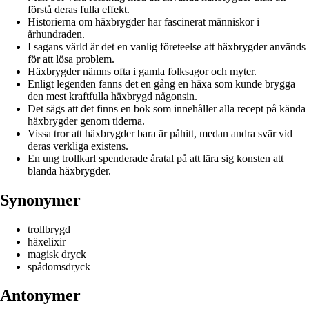
förstå deras fulla effekt.
Historierna om häxbrygder har fascinerat människor i
århundraden.
I sagans värld är det en vanlig företeelse att häxbrygder används
för att lösa problem.
Häxbrygder nämns ofta i gamla folksagor och myter.
Enligt legenden fanns det en gång en häxa som kunde brygga
den mest kraftfulla häxbrygd någonsin.
Det sägs att det finns en bok som innehåller alla recept på kända
häxbrygder genom tiderna.
Vissa tror att häxbrygder bara är påhitt, medan andra svär vid
deras verkliga existens.
En ung trollkarl spenderade åratal på att lära sig konsten att
blanda häxbrygder.
Synonymer
trollbrygd
häxelixir
magisk dryck
spådomsdryck
Antonymer