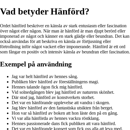
Vad betyder Hänförd?
Ordet hänförd beskriver en känsla av stark entusiasm eller fascination
över något eller någon. När man är hänförd är man djupt berörd eller
imponerad av något och känner en stark glädje eller beundran. Det kan
också användas för att beskriva en känsla av förtjusning eller
förtrollning inför något vackert eller imponerande. Hänförd är ett ord
som fångar en positiv och intensiv känsla av beundran eller fascination.
Exempel på användning
Jag var helt hänförd av hennes sång.
Publiken blev hänförd av föreställningens magi.
Hennes talande ögon fick mig hänförd.
Vid solnedgången blev jag hänförd av naturens skönhet.
Där stod jag, hänförd av konstverkets storhet.
Det var en hänförande upplevelse att vandra i skogen.
Jag blev hänförd av den fantastiska utsikten från berget.
Hon var så hänförd av boken att hon läste den på en gång.
Vi var alla hänförda av hennes vackra röstklang.
Hennes passionerade dans fick publiken att vara hänförd.
Det var en hänförande konsert som fick oss alla att leva med.