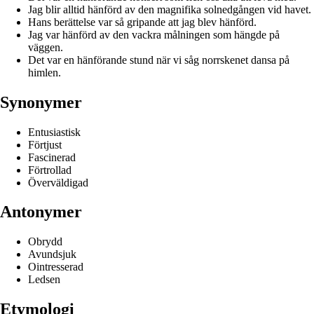
Jag blir alltid hänförd av den magnifika solnedgången vid havet.
Hans berättelse var så gripande att jag blev hänförd.
Jag var hänförd av den vackra målningen som hängde på
väggen.
Det var en hänförande stund när vi såg norrskenet dansa på
himlen.
Synonymer
Entusiastisk
Förtjust
Fascinerad
Förtrollad
Överväldigad
Antonymer
Obrydd
Avundsjuk
Ointresserad
Ledsen
Etymologi