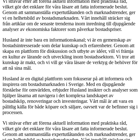
Vi strävar efter att förena aktuell information med praktiska råd,
vilket gör det enklare för våra läsare att fatta informerade beslut.
Genom att sammanställa expertutlåtanden och marknadstrender, ger
vi en helhetsbild av bostadsmarknaden. Vårt innehåll sträcker sig
från artiklar om de senaste trenderna inom inredning till djupgående
analyser av ekonomiska faktorer som påverkar bostadspriser.
Husland är inte bara en informationskanal; vi är en gemenskap av
bostadsintresserade som delar kunskap och erfarenheter. Genom att
skapa en plattform för diskussion och utbyte av idéer, vill vi främja
en kultur av lärande och utveckling inom bostadssektorn. Vi tror att
kunskap är makt, och vi vill ge våra läsare de verktyg de behöver för
att nå sina mål.
Husland är en digital plattform som fokuserar på att informera och
inspirera om bostadsmarknaden i Sverige. Med en djupgående
förståelse för omvärlden, erbjuder Husland insikter och analyser som
hjälper läsarna att navigera i det komplexa landskapet av
bostadsköp, renoveringar och investeringar. Vårt mål är att vara en
pålitlig källa för både köpare och säljare, oavsett var de befinner sig i
processen.
Vi strävar efter att förena aktuell information med praktiska råd,
vilket gör det enklare för våra läsare att fatta informerade beslut.
Genom att sammanställa expertutlåtanden och marknadstrender, ger
vi en helhetsbild av bostadsmarknaden. Vårt innehåll sträcker sig