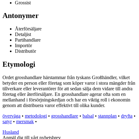
Grossist
Antonymer
Återförsäljare
Detaljist
Partihandlare
Importör
Distributör
Etymologi
Ordet grosshandlare härstammar från tyskans Großhändler, vilket
betyder en person eller företag som köper varor i stora mängder från
tillverkare eller leverantörer för att sedan sälja dem vidare till andra
företag eller återförsäljare. En grosshandlare agerar ofta som en
mellanhand i försörjningskedjan och har en viktig roll i ekonomin
genom att distribuera varor effektivt till olika kunder.
överväga
•
metodologi
•
grosshandlare
•
balsal
•
stannplan
•
dryfta
•
satyr
•
mersmak
•
Husland
Anmäl dig till vårt nyhetsbrev