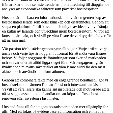
från artiklar om de senaste trenderna inom inredning till djupgående
analyser av ekonomiska faktorer som påverkar bostadspriser.
Husland är inte bara en informationskanal; vi är en gemenskap av
bostadsintresserade som delar kunskap och erfarenheter. Genom att
skapa en plattform för diskussion och utbyte av idéer, vill vi främja
en kultur av lärande och utveckling inom bostadssektorn. Vi tror att
kunskap är makt, och vi vill ge våra läsare de verktyg de behöver för
att nå sina mål.
Vår passion för bostäder genomsyrar allt vi gör. Varje artikel, varje
analys och varje tips är noggrant utformat för att möta våra läsares
behov. Vi följer noggrant de förändringar som sker på marknaden
och strävar efter att alltid ligga steget före. Vårt engagemang för
kvalitet och relevans säkerställer att våra läsare alltid får den mest
aktuella och användbara informationen.
Genom att kombinera fakta med en engagerande berättarstil, gör vi
bostadsrelaterade ämnen lätta att förstå och intressanta att läsa om.
Vi vill att våra läsare ska känna sig inspirerade och motiverade att ta
nästa steg, oavsett om det handlar om att köpa sin första bostad,
renovera eller investera i fastigheter.
Husland finns till för att göra bostadsmarknaden mer tillgänglig för
alla. Med ett fokus på evidensbaserad information och en neutral