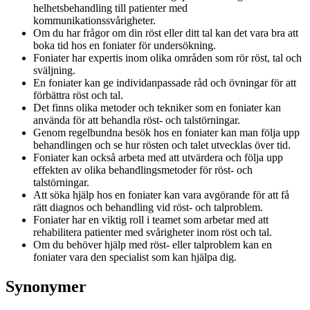
helhetsbehandling till patienter med
kommunikationssvårigheter.
Om du har frågor om din röst eller ditt tal kan det vara bra att
boka tid hos en foniater för undersökning.
Foniater har expertis inom olika områden som rör röst, tal och
sväljning.
En foniater kan ge individanpassade råd och övningar för att
förbättra röst och tal.
Det finns olika metoder och tekniker som en foniater kan
använda för att behandla röst- och talstörningar.
Genom regelbundna besök hos en foniater kan man följa upp
behandlingen och se hur rösten och talet utvecklas över tid.
Foniater kan också arbeta med att utvärdera och följa upp
effekten av olika behandlingsmetoder för röst- och
talstörningar.
Att söka hjälp hos en foniater kan vara avgörande för att få
rätt diagnos och behandling vid röst- och talproblem.
Foniater har en viktig roll i teamet som arbetar med att
rehabilitera patienter med svårigheter inom röst och tal.
Om du behöver hjälp med röst- eller talproblem kan en
foniater vara den specialist som kan hjälpa dig.
Synonymer