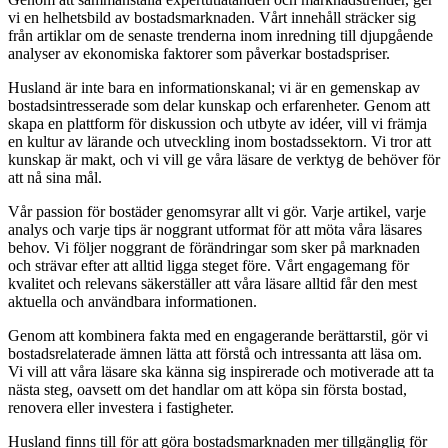
vi en helhetsbild av bostadsmarknaden. Vårt innehåll sträcker sig
från artiklar om de senaste trenderna inom inredning till djupgående
analyser av ekonomiska faktorer som påverkar bostadspriser.
Husland är inte bara en informationskanal; vi är en gemenskap av
bostadsintresserade som delar kunskap och erfarenheter. Genom att
skapa en plattform för diskussion och utbyte av idéer, vill vi främja
en kultur av lärande och utveckling inom bostadssektorn. Vi tror att
kunskap är makt, och vi vill ge våra läsare de verktyg de behöver för
att nå sina mål.
Vår passion för bostäder genomsyrar allt vi gör. Varje artikel, varje
analys och varje tips är noggrant utformat för att möta våra läsares
behov. Vi följer noggrant de förändringar som sker på marknaden
och strävar efter att alltid ligga steget före. Vårt engagemang för
kvalitet och relevans säkerställer att våra läsare alltid får den mest
aktuella och användbara informationen.
Genom att kombinera fakta med en engagerande berättarstil, gör vi
bostadsrelaterade ämnen lätta att förstå och intressanta att läsa om.
Vi vill att våra läsare ska känna sig inspirerade och motiverade att ta
nästa steg, oavsett om det handlar om att köpa sin första bostad,
renovera eller investera i fastigheter.
Husland finns till för att göra bostadsmarknaden mer tillgänglig för