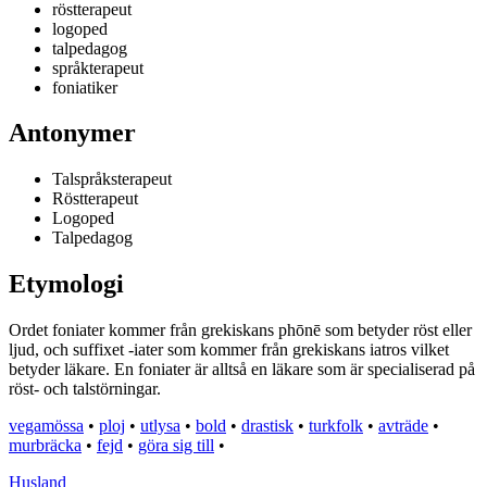
röstterapeut
logoped
talpedagog
språkterapeut
foniatiker
Antonymer
Talspråksterapeut
Röstterapeut
Logoped
Talpedagog
Etymologi
Ordet foniater kommer från grekiskans phōnē som betyder röst eller
ljud, och suffixet -iater som kommer från grekiskans iatros vilket
betyder läkare. En foniater är alltså en läkare som är specialiserad på
röst- och talstörningar.
vegamössa
•
ploj
•
utlysa
•
bold
•
drastisk
•
turkfolk
•
avträde
•
murbräcka
•
fejd
•
göra sig till
•
Husland