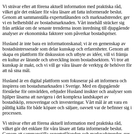
Vi strävar efter att förena aktuell information med praktiska råd,
vilket gör det enklare för våra läsare att fatta informerade beslut.
Genom att sammanställa expertutlåtanden och marknadstrender, ger
vi en helhetsbild av bostadsmarknaden. Vårt innehåll sträcker sig
från artiklar om de senaste trenderna inom inredning till djupgående
analyser av ekonomiska faktorer som påverkar bostadspriser.
Husland är inte bara en informationskanal; vi är en gemenskap av
bostadsintresserade som delar kunskap och erfarenheter. Genom att
skapa en plattform för diskussion och utbyte av idéer, vill vi främja
en kultur av lärande och utveckling inom bostadssektorn. Vi tror att
kunskap är makt, och vi vill ge våra läsare de verktyg de behöver för
att nå sina mål.
Husland är en digital plattform som fokuserar på att informera och
inspirera om bostadsmarknaden i Sverige. Med en djupgående
förståelse för omvärlden, erbjuder Husland insikter och analyser som
hjälper läsarna att navigera i det komplexa landskapet av
bostadsköp, renoveringar och investeringar. Vårt mål är att vara en
pålitlig källa för både köpare och säljare, oavsett var de befinner sig i
processen.
Vi strävar efter att förena aktuell information med praktiska råd,
vilket gör det enklare för våra läsare att fatta informerade beslut.
Genom att sammanställa expertutlåtanden och marknadstrender, ger