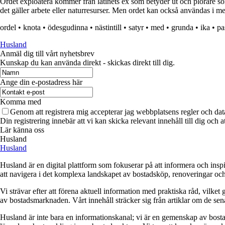
Ordet exploatera kommer från latinets ex som betyder ut och plorare som 
det gäller arbete eller naturresurser. Men ordet kan också användas i mer
ordel
•
knota
•
ödesgudinna
•
nästintill
•
satyr
•
med
•
grunda
•
ika
•
pa
Husland
Anmäl dig till vårt nyhetsbrev
Kunskap du kan använda direkt - skickas direkt till dig.
Ange din e-postadress här
Komma med
Genom att registrera mig accepterar jag webbplatsens regler och dat
Din registrering innebär att vi kan skicka relevant innehåll till dig och 
Lär känna oss
Husland
Husland
Husland är en digital plattform som fokuserar på att informera och ins
att navigera i det komplexa landskapet av bostadsköp, renoveringar och in
Vi strävar efter att förena aktuell information med praktiska råd, vilke
av bostadsmarknaden. Vårt innehåll sträcker sig från artiklar om de se
Husland är inte bara en informationskanal; vi är en gemenskap av bostad