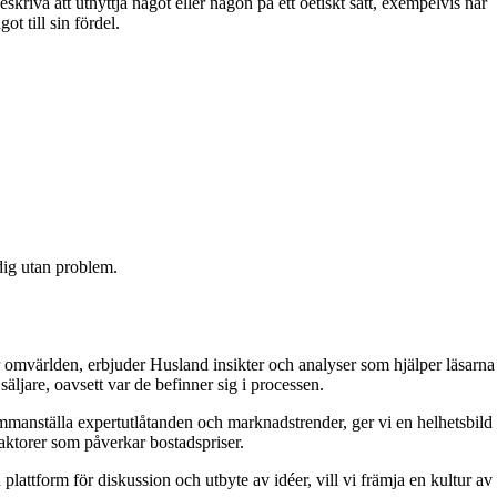
kriva att utnyttja något eller någon på ett oetiskt sätt, exempelvis när
t till sin fördel.
 dig utan problem.
 omvärlden, erbjuder Husland insikter och analyser som hjälper läsarna
äljare, oavsett var de befinner sig i processen.
 sammanställa expertutlåtanden och marknadstrender, ger vi en helhetsbild
aktorer som påverkar bostadspriser.
attform för diskussion och utbyte av idéer, vill vi främja en kultur av