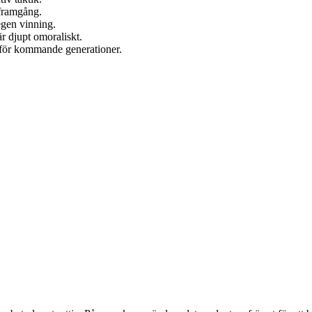
å framgång.
egen vinning.
r djupt omoraliskt.
en för kommande generationer.