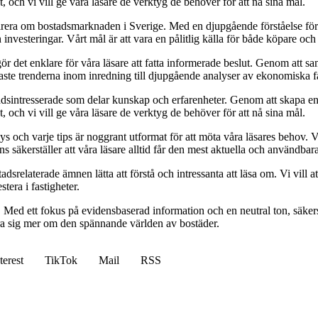
 och vi vill ge våra läsare de verktyg de behöver för att nå sina mål.
pirera om bostadsmarknaden i Sverige. Med en djupgående förståelse för
vesteringar. Vårt mål är att vara en pålitlig källa för både köpare och s
t gör det enklare för våra läsare att fatta informerade beslut. Genom att
naste trenderna inom inredning till djupgående analyser av ekonomiska f
sintresserade som delar kunskap och erfarenheter. Genom att skapa en pl
 och vi vill ge våra läsare de verktyg de behöver för att nå sina mål.
alys och varje tips är noggrant utformat för att möta våra läsares behov
ans säkerställer att våra läsare alltid får den mest aktuella och användba
relaterade ämnen lätta att förstå och intressanta att läsa om. Vi vill at
tera i fastigheter.
. Med ett fokus på evidensbaserad information och en neutral ton, säkerst
lära sig mer om den spännande världen av bostäder.
terest
TikTok
Mail
RSS