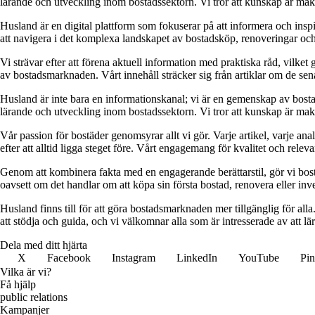
lärande och utveckling inom bostadssektorn. Vi tror att kunskap är makt,
Husland är en digital plattform som fokuserar på att informera och ins
att navigera i det komplexa landskapet av bostadsköp, renoveringar och in
Vi strävar efter att förena aktuell information med praktiska råd, vilke
av bostadsmarknaden. Vårt innehåll sträcker sig från artiklar om de se
Husland är inte bara en informationskanal; vi är en gemenskap av bostad
lärande och utveckling inom bostadssektorn. Vi tror att kunskap är makt,
Vår passion för bostäder genomsyrar allt vi gör. Varje artikel, varje an
efter att alltid ligga steget före. Vårt engagemang för kvalitet och relev
Genom att kombinera fakta med en engagerande berättarstil, gör vi bostads
oavsett om det handlar om att köpa sin första bostad, renovera eller inves
Husland finns till för att göra bostadsmarknaden mer tillgänglig för alla
att stödja och guida, och vi välkomnar alla som är intresserade av att 
Dela med ditt hjärta
X
Facebook
Instagram
LinkedIn
YouTube
Pin
Vilka är vi?
Få hjälp
public relations
Kampanjer