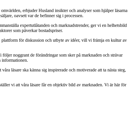
 omvärlden, erbjuder Husland insikter och analyser som hjälper läsarna
äljare, oavsett var de befinner sig i processen.
 sammanställa expertutlåtanden och marknadstrender, ger vi en helhetsbild
aktorer som påverkar bostadspriser.
attform för diskussion och utbyte av idéer, vill vi främja en kultur av
. Vi följer noggrant de förändringar som sker på marknaden och strävar
ra informationen.
t våra läsare ska känna sig inspirerade och motiverade att ta nästa steg,
äller vi att våra läsare får en objektiv bild av marknaden. Vi är här för