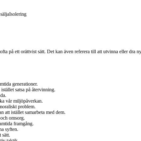
sälja
Isolering
fta på ett orättvist sätt. Det kan även referera till att utvinna eller dra n
amtida generationer.
istället satsa på återvinning.
lda.
nska vår miljöpåverkan.
moraliskt problem.
an att istället samarbeta med dem.
e och omsorg.
framtida framgång.
na syften.
 sätt.
iv taktik.