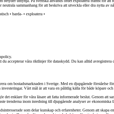
betyder utnyttja. På svenska används ordet exploatera främst för att bes
 neutrala sammanhang för att beskriva att utveckla eller dra nytta av någo
stisch
•
barda-
•
exploatera
•
apolicy.
att du accepterar våra riktlinjer för dataskydd. Du kan alltid avregistrera
pirera om bostadsmarknaden i Sverige. Med en djupgående förståelse för
vesteringar. Vårt mål är att vara en pålitlig källa för både köpare och s
t gör det enklare för våra läsare att fatta informerade beslut. Genom att
naste trenderna inom inredning till djupgående analyser av ekonomiska f
sintresserade som delar kunskap och erfarenheter. Genom att skapa en pl