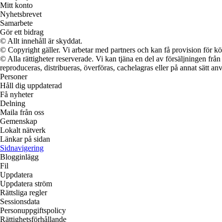
Mitt konto
Nyhetsbrevet
Samarbete
Gör ett bidrag
© Allt innehåll är skyddat.
© Copyright gäller. Vi arbetar med partners och kan få provision för
© Alla rättigheter reserverade. Vi kan tjäna en del av försäljningen frå
reproduceras, distribueras, överföras, cachelagras eller på annat sätt anv
Personer
Håll dig uppdaterad
Få nyheter
Delning
Maila från oss
Gemenskap
Lokalt nätverk
Länkar på sidan
Sidnavigering
Blogginlägg
Fil
Uppdatera
Uppdatera ström
Rättsliga regler
Sessionsdata
Personuppgiftspolicy
Rättighetsförhållande