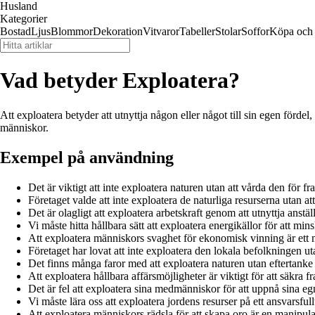
Husland
Kategorier
Bostad
Ljus
Blommor
Dekoration
Vitvaror
Tabeller
Stolar
Soffor
Köpa och 
Vad betyder Exploatera?
Att exploatera betyder att utnyttja någon eller något till sin egen fördel, o
människor.
Exempel på användning
Det är viktigt att inte exploatera naturen utan att vårda den för fr
Företaget valde att inte exploatera de naturliga resurserna utan att 
Det är olagligt att exploatera arbetskraft genom att utnyttja anstäl
Vi måste hitta hållbara sätt att exploatera energikällor för att mi
Att exploatera människors svaghet för ekonomisk vinning är ett 
Företaget har lovat att inte exploatera den lokala befolkningen ut
Det finns många faror med att exploatera naturen utan eftertank
Att exploatera hållbara affärsmöjligheter är viktigt för att säkra 
Det är fel att exploatera sina medmänniskor för att uppnå sina eg
Vi måste lära oss att exploatera jordens resurser på ett ansvarsfullt
Att exploatera människors rädsla för att skapa oro är en manipulat