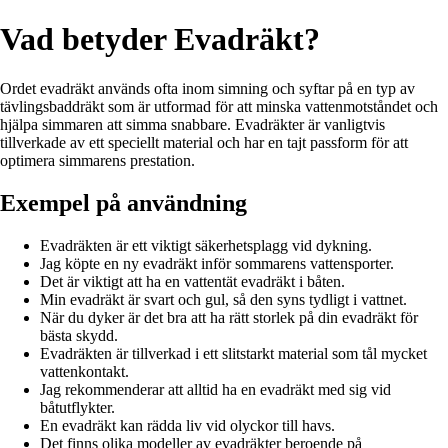
Vad betyder Evadräkt?
Ordet evadräkt används ofta inom simning och syftar på en typ av
tävlingsbaddräkt som är utformad för att minska vattenmotståndet och
hjälpa simmaren att simma snabbare. Evadräkter är vanligtvis
tillverkade av ett speciellt material och har en tajt passform för att
optimera simmarens prestation.
Exempel på användning
Evadräkten är ett viktigt säkerhetsplagg vid dykning.
Jag köpte en ny evadräkt inför sommarens vattensporter.
Det är viktigt att ha en vattentät evadräkt i båten.
Min evadräkt är svart och gul, så den syns tydligt i vattnet.
När du dyker är det bra att ha rätt storlek på din evadräkt för
bästa skydd.
Evadräkten är tillverkad i ett slitstarkt material som tål mycket
vattenkontakt.
Jag rekommenderar att alltid ha en evadräkt med sig vid
båtutflykter.
En evadräkt kan rädda liv vid olyckor till havs.
Det finns olika modeller av evadräkter beroende på