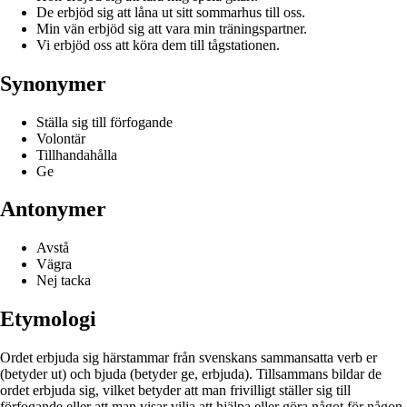
De erbjöd sig att låna ut sitt sommarhus till oss.
Min vän erbjöd sig att vara min träningspartner.
Vi erbjöd oss att köra dem till tågstationen.
Synonymer
Ställa sig till förfogande
Volontär
Tillhandahålla
Ge
Antonymer
Avstå
Vägra
Nej tacka
Etymologi
Ordet erbjuda sig härstammar från svenskans sammansatta verb er
(betyder ut) och bjuda (betyder ge, erbjuda). Tillsammans bildar de
ordet erbjuda sig, vilket betyder att man frivilligt ställer sig till
förfogande eller att man visar vilja att hjälpa eller göra något för någon