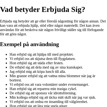
Vad betyder Erbjuda Sig?
Erbjuda sig betyder att ge eller föreslå någonting för någon annan. Det
kan vara att erbjuda hjälp, stöd eller något materiellt. Det kan även
användas för att beskriva när någon frivilligt ställer sig till förfogande
för att göra något.
Exempel på användning
Han erbjöd sig att hjälpa till med projektet.
Vi erbjöd oss att skjutsa dem till flygplatsen.
Hon erbjöd sig att städa efter festen.
De erbjöd sig att dela med sig av sina kunskaper.
Jag erbjöd mig att köpa lunch till alla.
Min granne erbjöd sig att vattna mina blommor när jag är
bortrest.
Vi erbjöd oss att vara volontärer under evenemanget.
Han erbjöd sig att reparera min trasiga cykel.
De erbjöd sig att sponsra vår idrottsförening.
Min kollega erbjöd sig att täcka mitt skift när jag var sjuk.
Vi erbjöd oss att ordna en insamling till välgörenhet.
Hon erbjöd sig att lära mig spela gitarr.