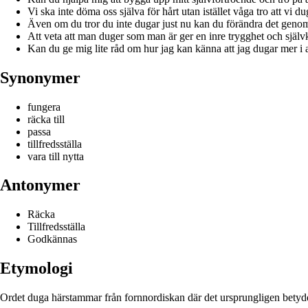
Vi ska inte döma oss själva för hårt utan istället våga tro att vi du
Även om du tror du inte dugar just nu kan du förändra det genom a
Att veta att man duger som man är ger en inre trygghet och själv
Kan du ge mig lite råd om hur jag kan känna att jag dugar mer i a
Synonymer
fungera
räcka till
passa
tillfredsställa
vara till nytta
Antonymer
Räcka
Tillfredsställa
Godkännas
Etymologi
Ordet duga härstammar från fornnordiskan där det ursprungligen betydde hj