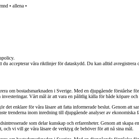
ämnd
•
allena
•
apolicy.
att du accepterar våra riktlinjer för dataskydd. Du kan alltid avregistrera
pirera om bostadsmarknaden i Sverige. Med en djupgående förståelse för
vesteringar. Vårt mål är att vara en pålitlig källa för både köpare och s
t gör det enklare för våra läsare att fatta informerade beslut. Genom att
naste trenderna inom inredning till djupgående analyser av ekonomiska f
sintresserade som delar kunskap och erfarenheter. Genom att skapa en pl
 och vi vill ge våra läsare de verktyg de behöver för att nå sina mål.