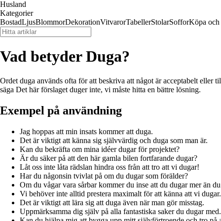
Husland
Kategorier
Bostad
Ljus
Blommor
Dekoration
Vitvaror
Tabeller
Stolar
Soffor
Köpa och 
Vad betyder Duga?
Ordet duga används ofta för att beskriva att något är acceptabelt eller ti
säga Det här förslaget duger inte, vi måste hitta en bättre lösning.
Exempel på användning
Jag hoppas att min insats kommer att duga.
Det är viktigt att känna sig självvärdig och duga som man är.
Kan du bekräfta om mina idéer dugar för projektet?
Är du säker på att den här gamla bilen fortfarande dugar?
Låt oss inte låta rädslan hindra oss från att tro att vi dugar!
Har du någonsin tvivlat på om du dugar som förälder?
Om du vågar vara sårbar kommer du inse att du dugar mer än du 
Vi behöver inte alltid prestera maximalt för att känna att vi dugar.
Det är viktigt att lära sig att duga även när man gör misstag.
Uppmärksamma dig själv på alla fantastiska saker du dugar med.
Kan du hjälpa mig att bygga upp mitt självförtroende och tro på a