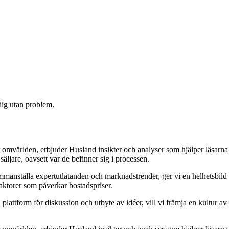
 dig utan problem.
 omvärlden, erbjuder Husland insikter och analyser som hjälper läsarna
äljare, oavsett var de befinner sig i processen.
 sammanställa expertutlåtanden och marknadstrender, ger vi en helhetsbild
aktorer som påverkar bostadspriser.
attform för diskussion och utbyte av idéer, vill vi främja en kultur av