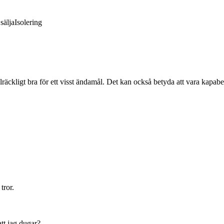
sälja
Isolering
llräckligt bra för ett visst ändamål. Det kan också betyda att vara kapabe
tror.
tt jag dugar?