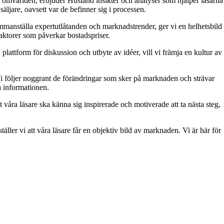
 omvärlden, erbjuder Husland insikter och analyser som hjälper läsarna
äljare, oavsett var de befinner sig i processen.
 sammanställa expertutlåtanden och marknadstrender, ger vi en helhetsbild
aktorer som påverkar bostadspriser.
attform för diskussion och utbyte av idéer, vill vi främja en kultur av
. Vi följer noggrant de förändringar som sker på marknaden och strävar
ra informationen.
t våra läsare ska känna sig inspirerade och motiverade att ta nästa steg,
äller vi att våra läsare får en objektiv bild av marknaden. Vi är här för