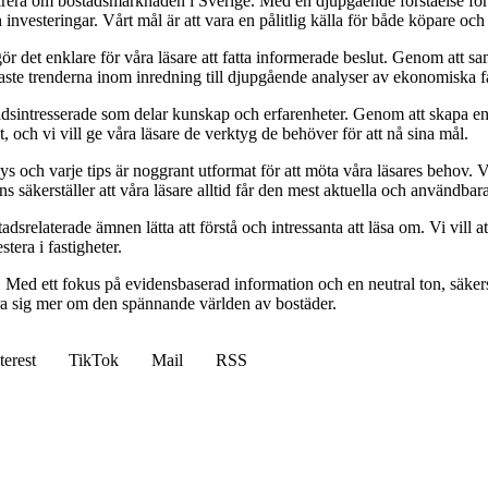
pirera om bostadsmarknaden i Sverige. Med en djupgående förståelse för
vesteringar. Vårt mål är att vara en pålitlig källa för både köpare och s
t gör det enklare för våra läsare att fatta informerade beslut. Genom att
naste trenderna inom inredning till djupgående analyser av ekonomiska f
sintresserade som delar kunskap och erfarenheter. Genom att skapa en pl
 och vi vill ge våra läsare de verktyg de behöver för att nå sina mål.
alys och varje tips är noggrant utformat för att möta våra läsares behov
ans säkerställer att våra läsare alltid får den mest aktuella och användba
relaterade ämnen lätta att förstå och intressanta att läsa om. Vi vill at
tera i fastigheter.
. Med ett fokus på evidensbaserad information och en neutral ton, säkerst
lära sig mer om den spännande världen av bostäder.
terest
TikTok
Mail
RSS