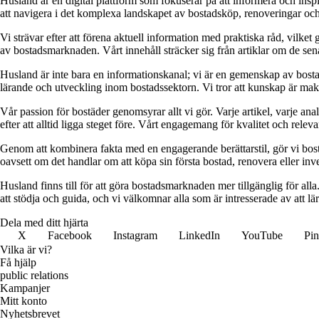
Husland är en digital plattform som fokuserar på att informera och ins
att navigera i det komplexa landskapet av bostadsköp, renoveringar och in
Vi strävar efter att förena aktuell information med praktiska råd, vilke
av bostadsmarknaden. Vårt innehåll sträcker sig från artiklar om de se
Husland är inte bara en informationskanal; vi är en gemenskap av bostad
lärande och utveckling inom bostadssektorn. Vi tror att kunskap är makt,
Vår passion för bostäder genomsyrar allt vi gör. Varje artikel, varje an
efter att alltid ligga steget före. Vårt engagemang för kvalitet och relev
Genom att kombinera fakta med en engagerande berättarstil, gör vi bostads
oavsett om det handlar om att köpa sin första bostad, renovera eller inves
Husland finns till för att göra bostadsmarknaden mer tillgänglig för alla
att stödja och guida, och vi välkomnar alla som är intresserade av att 
Dela med ditt hjärta
X
Facebook
Instagram
LinkedIn
YouTube
Pin
Vilka är vi?
Få hjälp
public relations
Kampanjer
Mitt konto
Nyhetsbrevet