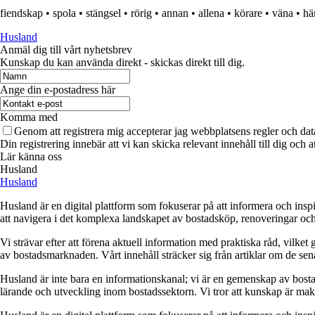
fiendskap
•
spola
•
stängsel
•
rörig
•
annan
•
allena
•
körare
•
väna
•
h
Husland
Anmäl dig till vårt nyhetsbrev
Kunskap du kan använda direkt - skickas direkt till dig.
Ange din e-postadress här
Komma med
Genom att registrera mig accepterar jag webbplatsens regler och dat
Din registrering innebär att vi kan skicka relevant innehåll till dig och 
Lär känna oss
Husland
Husland
Husland är en digital plattform som fokuserar på att informera och ins
att navigera i det komplexa landskapet av bostadsköp, renoveringar och in
Vi strävar efter att förena aktuell information med praktiska råd, vilke
av bostadsmarknaden. Vårt innehåll sträcker sig från artiklar om de se
Husland är inte bara en informationskanal; vi är en gemenskap av bostad
lärande och utveckling inom bostadssektorn. Vi tror att kunskap är makt,