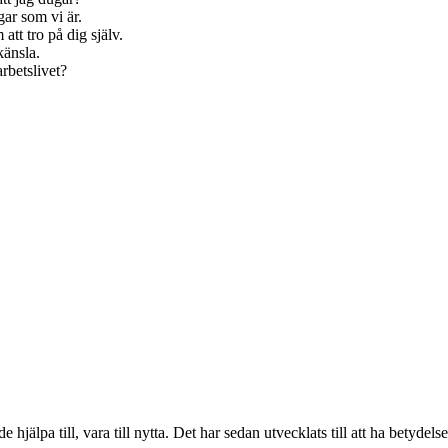
gar som vi är.
tt tro på dig själv.
känsla.
rbetslivet?
älpa till, vara till nytta. Det har sedan utvecklats till att ha betydels