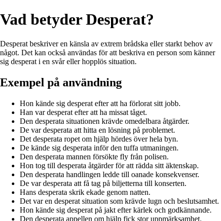
Vad betyder Desperat?
Desperat beskriver en känsla av extrem brådska eller starkt behov av
något. Det kan också användas för att beskriva en person som känner
sig desperat i en svår eller hopplös situation.
Exempel på användning
Hon kände sig desperat efter att ha förlorat sitt jobb.
Han var desperat efter att ha missat tåget.
Den desperata situationen krävde omedelbara åtgärder.
De var desperata att hitta en lösning på problemet.
Det desperata ropet om hjälp hördes över hela byn.
De kände sig desperata inför den tuffa utmaningen.
Den desperata mannen försökte fly från polisen.
Hon tog till desperata åtgärder för att rädda sitt äktenskap.
Den desperata handlingen ledde till oanade konsekvenser.
De var desperata att få tag på biljetterna till konserten.
Hans desperata skrik ekade genom natten.
Det var en desperat situation som krävde lugn och beslutsamhet.
Hon kände sig desperat på jakt efter kärlek och godkännande.
Den desperata appellen om hjälp fick stor uppmärksamhet.