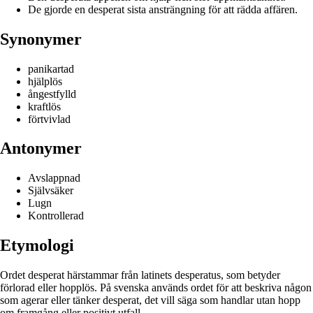
De gjorde en desperat sista ansträngning för att rädda affären.
Synonymer
panikartad
hjälplös
ångestfylld
kraftlös
förtvivlad
Antonymer
Avslappnad
Självsäker
Lugn
Kontrollerad
Etymologi
Ordet desperat härstammar från latinets desperatus, som betyder
förlorad eller hopp­lös. På svenska används ordet för att beskriva någon
som agerar eller tänker desperat, det vill säga som handlar utan hopp
om framgång eller positivt utfall.