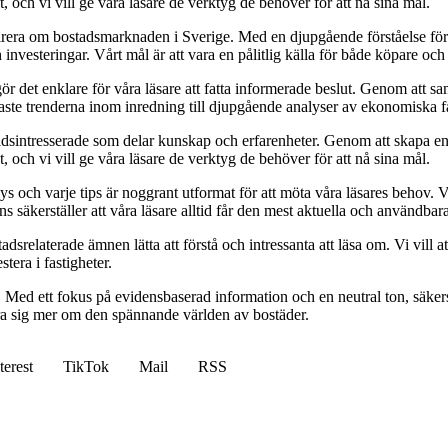
 och vi vill ge våra läsare de verktyg de behöver för att nå sina mål.
pirera om bostadsmarknaden i Sverige. Med en djupgående förståelse för
vesteringar. Vårt mål är att vara en pålitlig källa för både köpare och s
t gör det enklare för våra läsare att fatta informerade beslut. Genom att
naste trenderna inom inredning till djupgående analyser av ekonomiska f
sintresserade som delar kunskap och erfarenheter. Genom att skapa en pl
 och vi vill ge våra läsare de verktyg de behöver för att nå sina mål.
alys och varje tips är noggrant utformat för att möta våra läsares behov
ans säkerställer att våra läsare alltid får den mest aktuella och användba
relaterade ämnen lätta att förstå och intressanta att läsa om. Vi vill at
tera i fastigheter.
. Med ett fokus på evidensbaserad information och en neutral ton, säkerst
lära sig mer om den spännande världen av bostäder.
terest
TikTok
Mail
RSS