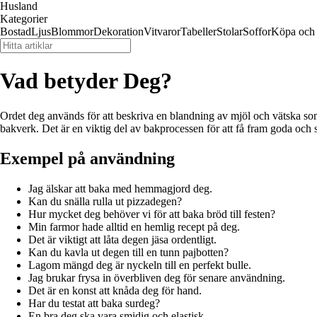
Husland
Kategorier
Bostad
Ljus
Blommor
Dekoration
Vitvaror
Tabeller
Stolar
Soffor
Köpa och 
Vad betyder Deg?
Ordet deg används för att beskriva en blandning av mjöl och vätska som
bakverk. Det är en viktig del av bakprocessen för att få fram goda och sa
Exempel på användning
Jag älskar att baka med hemmagjord deg.
Kan du snälla rulla ut pizzadegen?
Hur mycket deg behöver vi för att baka bröd till festen?
Min farmor hade alltid en hemlig recept på deg.
Det är viktigt att låta degen jäsa ordentligt.
Kan du kavla ut degen till en tunn pajbotten?
Lagom mängd deg är nyckeln till en perfekt bulle.
Jag brukar frysa in överbliven deg för senare användning.
Det är en konst att knåda deg för hand.
Har du testat att baka surdeg?
En bra deg ska vara smidig och elastisk.