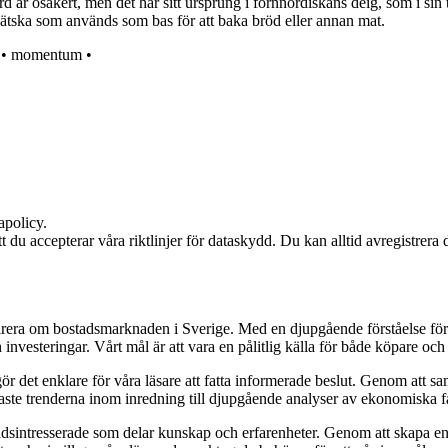
 är osäkert, men det har sitt ursprung i fornnordiskans deig, som i sin
ätska som används som bas för att baka bröd eller annan mat.
•
momentum
•
apolicy.
att du accepterar våra riktlinjer för dataskydd. Du kan alltid avregistrera
pirera om bostadsmarknaden i Sverige. Med en djupgående förståelse för
vesteringar. Vårt mål är att vara en pålitlig källa för både köpare och s
t gör det enklare för våra läsare att fatta informerade beslut. Genom att
naste trenderna inom inredning till djupgående analyser av ekonomiska f
sintresserade som delar kunskap och erfarenheter. Genom att skapa en pl