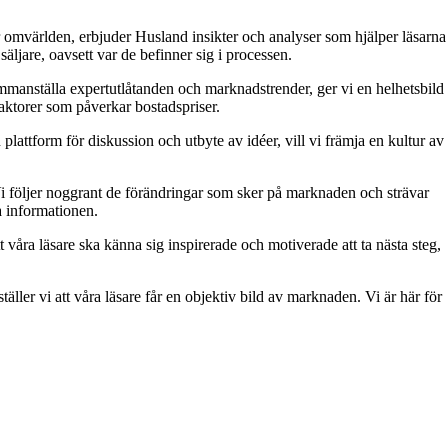
 omvärlden, erbjuder Husland insikter och analyser som hjälper läsarna
äljare, oavsett var de befinner sig i processen.
 sammanställa expertutlåtanden och marknadstrender, ger vi en helhetsbild
aktorer som påverkar bostadspriser.
attform för diskussion och utbyte av idéer, vill vi främja en kultur av
. Vi följer noggrant de förändringar som sker på marknaden och strävar
ra informationen.
t våra läsare ska känna sig inspirerade och motiverade att ta nästa steg,
äller vi att våra läsare får en objektiv bild av marknaden. Vi är här för