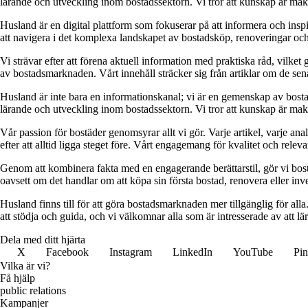
lärande och utveckling inom bostadssektorn. Vi tror att kunskap är makt,
Husland är en digital plattform som fokuserar på att informera och ins
att navigera i det komplexa landskapet av bostadsköp, renoveringar och in
Vi strävar efter att förena aktuell information med praktiska råd, vilke
av bostadsmarknaden. Vårt innehåll sträcker sig från artiklar om de se
Husland är inte bara en informationskanal; vi är en gemenskap av bostad
lärande och utveckling inom bostadssektorn. Vi tror att kunskap är makt,
Vår passion för bostäder genomsyrar allt vi gör. Varje artikel, varje an
efter att alltid ligga steget före. Vårt engagemang för kvalitet och relev
Genom att kombinera fakta med en engagerande berättarstil, gör vi bostads
oavsett om det handlar om att köpa sin första bostad, renovera eller inves
Husland finns till för att göra bostadsmarknaden mer tillgänglig för alla
att stödja och guida, och vi välkomnar alla som är intresserade av att 
Dela med ditt hjärta
X
Facebook
Instagram
LinkedIn
YouTube
Pin
Vilka är vi?
Få hjälp
public relations
Kampanjer