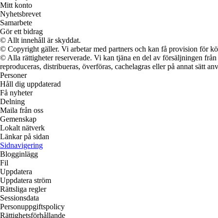
Mitt konto
Nyhetsbrevet
Samarbete
Gör ett bidrag
© Allt innehåll är skyddat.
© Copyright gäller. Vi arbetar med partners och kan få provision för
© Alla rättigheter reserverade. Vi kan tjäna en del av försäljningen frå
reproduceras, distribueras, överföras, cachelagras eller på annat sätt anv
Personer
Håll dig uppdaterad
Få nyheter
Delning
Maila från oss
Gemenskap
Lokalt nätverk
Länkar på sidan
Sidnavigering
Blogginlägg
Fil
Uppdatera
Uppdatera ström
Rättsliga regler
Sessionsdata
Personuppgiftspolicy
Rättighetsförhållande