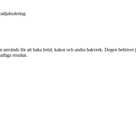
sälja
Isolering
 används för att baka bröd, kakor och andra bakverk. Degen behöver jäs
ftiga resultat.