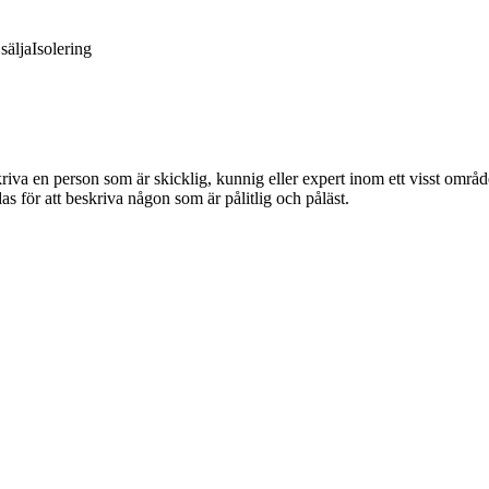
sälja
Isolering
iva en person som är skicklig, kunnig eller expert inom ett visst områd
s för att beskriva någon som är pålitlig och påläst.