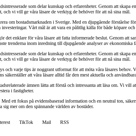
sintresserade som delar kunskap och erfarenheter. Genom att skapa en pl
 och vi vill ge våra läsare de verktyg de behöver för att nå sina mål.
pirera om bostadsmarknaden i Sverige. Med en djupgående förståelse för
vesteringar. Vårt mål är att vara en pålitlig källa för både köpare och s
t gör det enklare för våra läsare att fatta informerade beslut. Genom att
naste trenderna inom inredning till djupgående analyser av ekonomiska f
sintresserade som delar kunskap och erfarenheter. Genom att skapa en pl
 och vi vill ge våra läsare de verktyg de behöver för att nå sina mål.
alys och varje tips är noggrant utformat för att möta våra läsares behov
ans säkerställer att våra läsare alltid får den mest aktuella och användba
relaterade ämnen lätta att förstå och intressanta att läsa om. Vi vill at
tera i fastigheter.
. Med ett fokus på evidensbaserad information och en neutral ton, säkerst
lära sig mer om den spännande världen av bostäder.
terest
TikTok
Mail
RSS