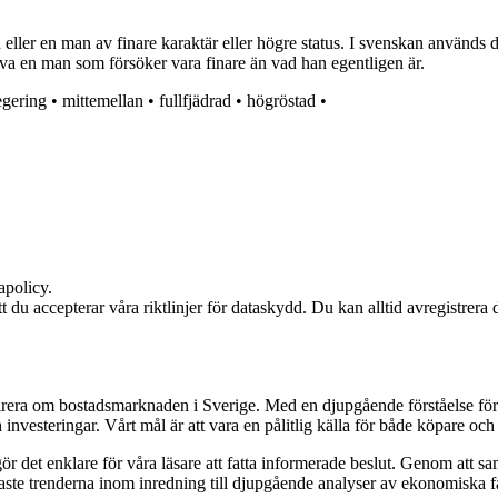
ler en man av finare karaktär eller högre status. I svenskan används de
riva en man som försöker vara finare än vad han egentligen är.
egering
•
mittemellan
•
fullfjädrad
•
högröstad
•
apolicy.
att du accepterar våra riktlinjer för dataskydd. Du kan alltid avregistrera
pirera om bostadsmarknaden i Sverige. Med en djupgående förståelse för
vesteringar. Vårt mål är att vara en pålitlig källa för både köpare och s
t gör det enklare för våra läsare att fatta informerade beslut. Genom att
naste trenderna inom inredning till djupgående analyser av ekonomiska f