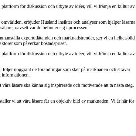
attform för diskussion och utbyte av idéer, vill vi främja en kultur av
 omvärlden, erbjuder Husland insikter och analyser som hjälper läsarna
äljare, oavsett var de befinner sig i processen.
 sammanställa expertutlåtanden och marknadstrender, ger vi en helhetsbild
aktorer som påverkar bostadspriser.
attform för diskussion och utbyte av idéer, vill vi främja en kultur av
. Vi följer noggrant de förändringar som sker på marknaden och strävar
ra informationen.
t våra läsare ska känna sig inspirerade och motiverade att ta nästa steg,
äller vi att våra läsare får en objektiv bild av marknaden. Vi är här för