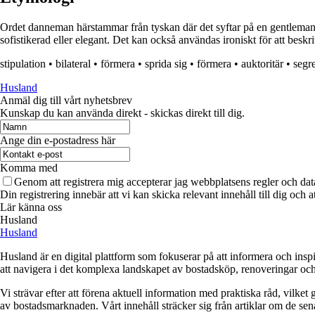
Ordet danneman härstammar från tyskan där det syftar på en gentleman el
sofistikerad eller elegant. Det kan också användas ironiskt för att besk
stipulation
•
bilateral
•
förmera
•
sprida sig
•
förmera
•
auktoritär
•
segr
Husland
Anmäl dig till vårt nyhetsbrev
Kunskap du kan använda direkt - skickas direkt till dig.
Ange din e-postadress här
Komma med
Genom att registrera mig accepterar jag webbplatsens regler och dat
Din registrering innebär att vi kan skicka relevant innehåll till dig och 
Lär känna oss
Husland
Husland
Husland är en digital plattform som fokuserar på att informera och ins
att navigera i det komplexa landskapet av bostadsköp, renoveringar och in
Vi strävar efter att förena aktuell information med praktiska råd, vilke
av bostadsmarknaden. Vårt innehåll sträcker sig från artiklar om de se