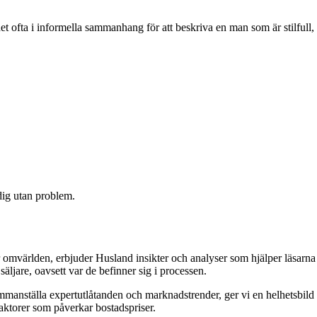
t ofta i informella sammanhang för att beskriva en man som är stilfull,
 dig utan problem.
 omvärlden, erbjuder Husland insikter och analyser som hjälper läsarna
äljare, oavsett var de befinner sig i processen.
 sammanställa expertutlåtanden och marknadstrender, ger vi en helhetsbild
aktorer som påverkar bostadspriser.