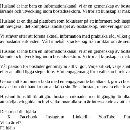
Husland är inte bara en informationskanal; vi är en gemenskap av bostad
lärande och utveckling inom bostadssektorn. Vi tror att kunskap är makt,
Husland är en digital plattform som fokuserar på att informera och ins
att navigera i det komplexa landskapet av bostadsköp, renoveringar och in
Vi strävar efter att förena aktuell information med praktiska råd, vilke
av bostadsmarknaden. Vårt innehåll sträcker sig från artiklar om de se
Husland är inte bara en informationskanal; vi är en gemenskap av bostad
lärande och utveckling inom bostadssektorn. Vi tror att kunskap är makt,
Vår passion för bostäder genomsyrar allt vi gör. Varje artikel, varje an
efter att alltid ligga steget före. Vårt engagemang för kvalitet och relev
Genom att kombinera fakta med en engagerande berättarstil, gör vi bostads
oavsett om det handlar om att köpa sin första bostad, renovera eller inves
Husland finns till för att göra bostadsmarknaden mer tillgänglig för alla
att stödja och guida, och vi välkomnar alla som är intresserade av att 
Dela med ditt hjärta
X
Facebook
Instagram
LinkedIn
YouTube
Pin
Vilka är vi?
Få hjälp