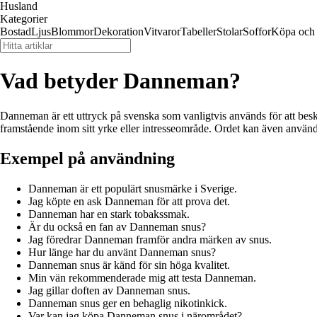
Husland
Kategorier
Bostad
Ljus
Blommor
Dekoration
Vitvaror
Tabeller
Stolar
Soffor
Köpa och 
Vad betyder Danneman?
Danneman är ett uttryck på svenska som vanligtvis används för att beskr
framstående inom sitt yrke eller intresseområde. Ordet kan även använda
Exempel på användning
Danneman är ett populärt snusmärke i Sverige.
Jag köpte en ask Danneman för att prova det.
Danneman har en stark tobakssmak.
Är du också en fan av Danneman snus?
Jag föredrar Danneman framför andra märken av snus.
Hur länge har du använt Danneman snus?
Danneman snus är känd för sin höga kvalitet.
Min vän rekommenderade mig att testa Danneman.
Jag gillar doften av Danneman snus.
Danneman snus ger en behaglig nikotinkick.
Var kan jag köpa Danneman snus i närområdet?