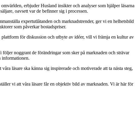
 omvärlden, erbjuder Husland insikter och analyser som hjälper läsarna
äljare, oavsett var de befinner sig i processen.
 sammanställa expertutlåtanden och marknadstrender, ger vi en helhetsbild
aktorer som påverkar bostadspriser.
attform för diskussion och utbyte av idéer, vill vi främja en kultur av
. Vi följer noggrant de förändringar som sker på marknaden och strävar
ra informationen.
t våra läsare ska känna sig inspirerade och motiverade att ta nästa steg,
äller vi att våra läsare får en objektiv bild av marknaden. Vi är här för