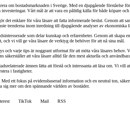
pirera om bostadsmarknaden i Sverige. Med en djupgående förståelse för
vesteringar. Vårt mål är att vara en pålitlig källa för både köpare och s
t gör det enklare för våra läsare att fatta informerade beslut. Genom att
naste trenderna inom inredning till djupgående analyser av ekonomiska f
sintresserade som delar kunskap och erfarenheter. Genom att skapa en pl
 och vi vill ge våra läsare de verktyg de behöver för att nå sina mål.
alys och varje tips är noggrant utformat för att möta våra läsares behov
ans säkerställer att våra läsare alltid får den mest aktuella och användba
relaterade ämnen lätta att förstå och intressanta att läsa om. Vi vill at
tera i fastigheter.
. Med ett fokus på evidensbaserad information och en neutral ton, säkerst
lära sig mer om den spännande världen av bostäder.
terest
TikTok
Mail
RSS