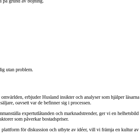
ta på grund av böjning.
 dig utan problem.
 omvärlden, erbjuder Husland insikter och analyser som hjälper läsarna
äljare, oavsett var de befinner sig i processen.
 sammanställa expertutlåtanden och marknadstrender, ger vi en helhetsbild
aktorer som påverkar bostadspriser.
attform för diskussion och utbyte av idéer, vill vi främja en kultur av