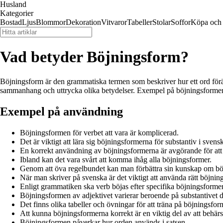
Husland
Kategorier
Bostad
Ljus
Blommor
Dekoration
Vitvaror
Tabeller
Stolar
Soffor
Köpa och 
Vad betyder Böjningsform?
Böjningsform är den grammatiska termen som beskriver hur ett ord förä
sammanhang och uttrycka olika betydelser. Exempel på böjningsformer 
Exempel på användning
Böjningsformen för verbet att vara är komplicerad.
Det är viktigt att lära sig böjningsformerna för substantiv i svens
En korrekt användning av böjningsformerna är avgörande för att
Ibland kan det vara svårt att komma ihåg alla böjningsformer.
Genom att öva regelbundet kan man förbättra sin kunskap om bö
När man skriver på svenska är det viktigt att använda rätt böjnin
Enligt grammatiken ska verb böjas efter specifika böjningsformer
Böjningsformen av adjektivet varierar beroende på substantivet d
Det finns olika tabeller och övningar för att träna på böjningsfor
Att kunna böjningsformerna korrekt är en viktig del av att behärs
Böjningsformen påverkar hur orden används i satsen.