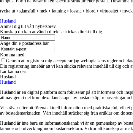
tempus. Form hänvisar till en specifik struktur eller gestalt. Tillsamma
rycka ut
•
glansfull
•
mek
•
fattning
•
lossna
•
biord
•
virtuositet
•
myck
Husland
Anmäl dig till vårt nyhetsbrev
Kunskap du kan använda direkt - skickas direkt till dig.
Ange din e-postadress här
Komma med
Genom att registrera mig accepterar jag webbplatsens regler och dat
Din registrering innebär att vi kan skicka relevant innehåll till dig och 
Lär känna oss
Husland
Husland
Husland är en digital plattform som fokuserar på att informera och ins
att navigera i det komplexa landskapet av bostadsköp, renoveringar och in
Vi strävar efter att förena aktuell information med praktiska råd, vilke
av bostadsmarknaden. Vårt innehåll sträcker sig från artiklar om de se
Husland är inte bara en informationskanal; vi är en gemenskap av bostad
lärande och utveckling inom bostadssektorn. Vi tror att kunskap är makt,