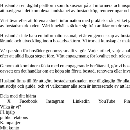
Husland är en digital plattform som fokuserar på att informera och ins
att navigera i det komplexa landskapet av bostadsköp, renoveringar och in
Vi strävar efter att förena aktuell information med praktiska råd, vilke
av bostadsmarknaden. Vårt innehåll sträcker sig från artiklar om de se
Husland är inte bara en informationskanal; vi är en gemenskap av bostad
lärande och utveckling inom bostadssektorn. Vi tror att kunskap är makt,
Vår passion för bostäder genomsyrar allt vi gör. Varje artikel, varje an
efter att alltid ligga steget före. Vårt engagemang för kvalitet och relev
Genom att kombinera fakta med en engagerande berättarstil, gör vi bostads
oavsett om det handlar om att köpa sin första bostad, renovera eller inves
Husland finns till för att göra bostadsmarknaden mer tillgänglig för alla
att stödja och guida, och vi välkomnar alla som är intresserade av att 
Dela med ditt hjärta
X
Facebook
Instagram
LinkedIn
YouTube
Pin
Vilka är vi?
Få hjälp
public relations
Kampanjer
Mitt konto