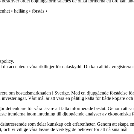
ns beskriver ordet böjningsform således de olika formerna ett ord kan an
enhet
•
hellång
•
förstås
•
apolicy.
att du accepterar våra riktlinjer för dataskydd. Du kan alltid avregistrera
pirera om bostadsmarknaden i Sverige. Med en djupgående förståelse för
vesteringar. Vårt mål är att vara en pålitlig källa för både köpare och s
t gör det enklare för våra läsare att fatta informerade beslut. Genom att
naste trenderna inom inredning till djupgående analyser av ekonomiska f
sintresserade som delar kunskap och erfarenheter. Genom att skapa en pl
 och vi vill ge våra läsare de verktyg de behöver för att nå sina mål.