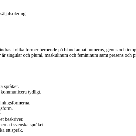
sälja
Isolering
ndras i olika former beroende på bland annat numerus, genus och tempus
är singular och plural, maskulinum och femininum samt presens och pr
ka språket.
 kommunicera tydligt.
jningsformerna.
gsform.
.
et beskriver.
merna i svenska språket.
ka ett språk.