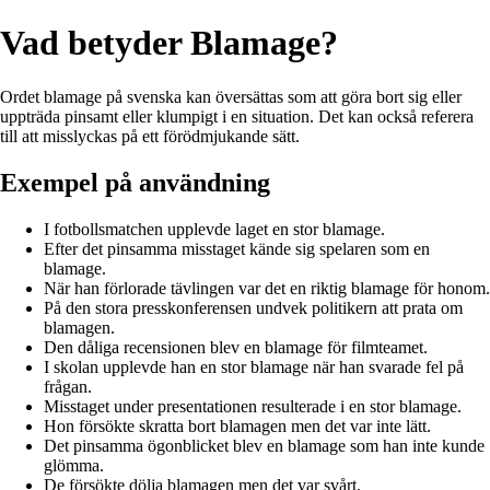
Vad betyder Blamage?
Ordet blamage på svenska kan översättas som att göra bort sig eller
uppträda pinsamt eller klumpigt i en situation. Det kan också referera
till att misslyckas på ett förödmjukande sätt.
Exempel på användning
I fotbollsmatchen upplevde laget en stor blamage.
Efter det pinsamma misstaget kände sig spelaren som en
blamage.
När han förlorade tävlingen var det en riktig blamage för honom.
På den stora presskonferensen undvek politikern att prata om
blamagen.
Den dåliga recensionen blev en blamage för filmteamet.
I skolan upplevde han en stor blamage när han svarade fel på
frågan.
Misstaget under presentationen resulterade i en stor blamage.
Hon försökte skratta bort blamagen men det var inte lätt.
Det pinsamma ögonblicket blev en blamage som han inte kunde
glömma.
De försökte dölja blamagen men det var svårt.