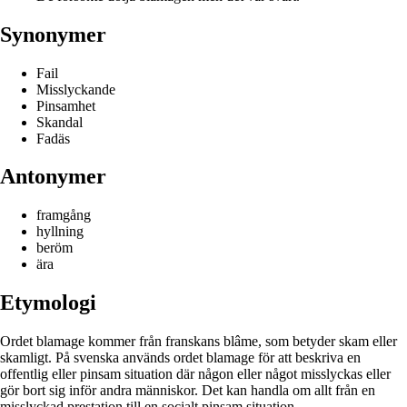
Synonymer
Fail
Misslyckande
Pinsamhet
Skandal
Fadäs
Antonymer
framgång
hyllning
beröm
ära
Etymologi
Ordet blamage kommer från franskans blâme, som betyder skam eller
skamligt. På svenska används ordet blamage för att beskriva en
offentlig eller pinsam situation där någon eller något misslyckas eller
gör bort sig inför andra människor. Det kan handla om allt från en
misslyckad prestation till en socialt pinsam situation.