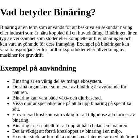
Vad betyder Binäring?
Binäring är en term som används för att beskriva en sekundär näring
eller industri som är nära kopplad till en huvudnäring. Binäringen är en
typ av verksamhet som stöder eller kompletterar huvudnäringen och
kan vara avgörande för dess framgång. Exempel på binäringar kan
vara transporttjänster för jordbruksprodukter eller tillverkning av
maskiner för gruvdrift.
Exempel på användning
Binäring är en viktig del av många ekosystem.
De små organismer som lever av binäring är avgörande för
naturen.
Binäring kan vara både växt- och djurbaserad.
Vissa djur är specialiserade på att ta upp binäring på specifika
sätt.
En varierad kost kan vara viktig för att tillgodose alla former av
binäring.
Binäring är essentiellt för att upprätthålla balansen i naturen.
Det är viktigt att förstå kretsloppet av binäring i en miljö.
Experter studerar hur olika organismer interagerar med binäring i