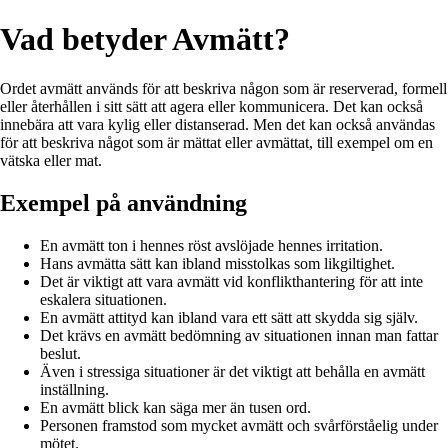
Vad betyder Avmätt?
Ordet avmätt används för att beskriva någon som är reserverad, formell
eller återhållen i sitt sätt att agera eller kommunicera. Det kan också
innebära att vara kylig eller distanserad. Men det kan också användas
för att beskriva något som är mättat eller avmättat, till exempel om en
vätska eller mat.
Exempel på användning
En avmätt ton i hennes röst avslöjade hennes irritation.
Hans avmätta sätt kan ibland misstolkas som likgiltighet.
Det är viktigt att vara avmätt vid konflikthantering för att inte
eskalera situationen.
En avmätt attityd kan ibland vara ett sätt att skydda sig själv.
Det krävs en avmätt bedömning av situationen innan man fattar
beslut.
Även i stressiga situationer är det viktigt att behålla en avmätt
inställning.
En avmätt blick kan säga mer än tusen ord.
Personen framstod som mycket avmätt och svårförståelig under
mötet.