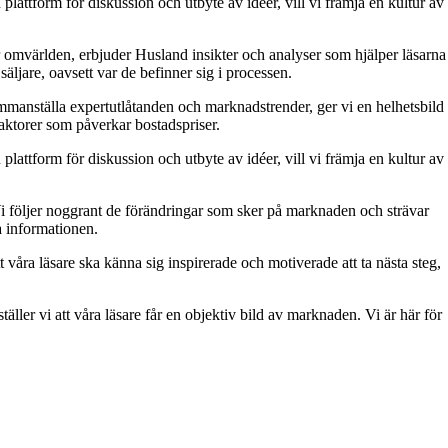
attform för diskussion och utbyte av idéer, vill vi främja en kultur av
 omvärlden, erbjuder Husland insikter och analyser som hjälper läsarna
äljare, oavsett var de befinner sig i processen.
 sammanställa expertutlåtanden och marknadstrender, ger vi en helhetsbild
aktorer som påverkar bostadspriser.
attform för diskussion och utbyte av idéer, vill vi främja en kultur av
. Vi följer noggrant de förändringar som sker på marknaden och strävar
ra informationen.
t våra läsare ska känna sig inspirerade och motiverade att ta nästa steg,
äller vi att våra läsare får en objektiv bild av marknaden. Vi är här för