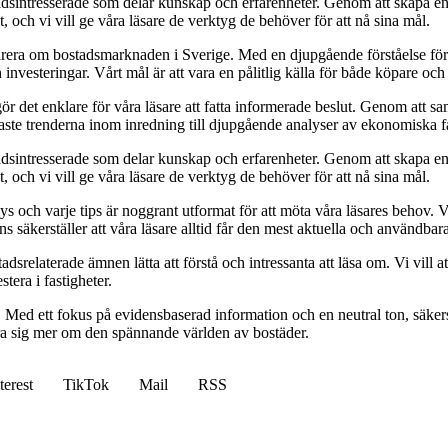
sintresserade som delar kunskap och erfarenheter. Genom att skapa en pl
 och vi vill ge våra läsare de verktyg de behöver för att nå sina mål.
pirera om bostadsmarknaden i Sverige. Med en djupgående förståelse för
vesteringar. Vårt mål är att vara en pålitlig källa för både köpare och s
t gör det enklare för våra läsare att fatta informerade beslut. Genom att
naste trenderna inom inredning till djupgående analyser av ekonomiska f
sintresserade som delar kunskap och erfarenheter. Genom att skapa en pl
 och vi vill ge våra läsare de verktyg de behöver för att nå sina mål.
alys och varje tips är noggrant utformat för att möta våra läsares behov
ans säkerställer att våra läsare alltid får den mest aktuella och användba
relaterade ämnen lätta att förstå och intressanta att läsa om. Vi vill at
tera i fastigheter.
. Med ett fokus på evidensbaserad information och en neutral ton, säkerst
lära sig mer om den spännande världen av bostäder.
terest
TikTok
Mail
RSS