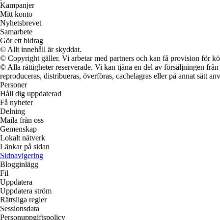
Kampanjer
Mitt konto
Nyhetsbrevet
Samarbete
Gör ett bidrag
© Allt innehåll är skyddat.
© Copyright gäller. Vi arbetar med partners och kan få provision för
© Alla rättigheter reserverade. Vi kan tjäna en del av försäljningen frå
reproduceras, distribueras, överföras, cachelagras eller på annat sätt anv
Personer
Håll dig uppdaterad
Få nyheter
Delning
Maila från oss
Gemenskap
Lokalt nätverk
Länkar på sidan
Sidnavigering
Blogginlägg
Fil
Uppdatera
Uppdatera ström
Rättsliga regler
Sessionsdata
Personuppgiftspolicy