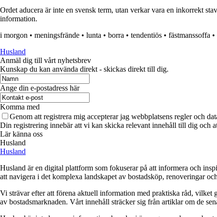
Ordet aducera är inte en svensk term, utan verkar vara en inkorrekt stav
information.
i morgon
•
meningsfrände
•
lunta
•
borra
•
tendentiös
•
fästmanssoffa
•
Husland
Anmäl dig till vårt nyhetsbrev
Kunskap du kan använda direkt - skickas direkt till dig.
Ange din e-postadress här
Komma med
Genom att registrera mig accepterar jag webbplatsens regler och dat
Din registrering innebär att vi kan skicka relevant innehåll till dig och 
Lär känna oss
Husland
Husland
Husland är en digital plattform som fokuserar på att informera och ins
att navigera i det komplexa landskapet av bostadsköp, renoveringar och in
Vi strävar efter att förena aktuell information med praktiska råd, vilke
av bostadsmarknaden. Vårt innehåll sträcker sig från artiklar om de se