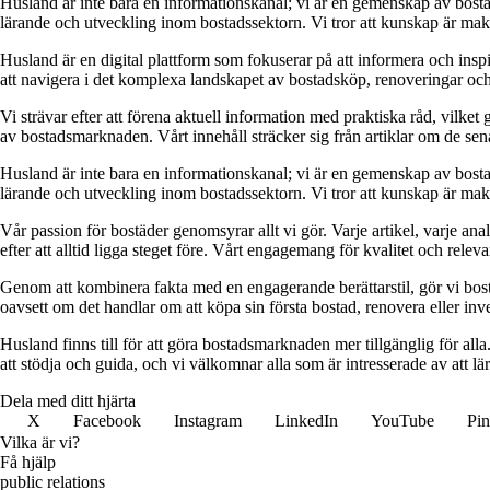
Husland är inte bara en informationskanal; vi är en gemenskap av bostad
lärande och utveckling inom bostadssektorn. Vi tror att kunskap är makt,
Husland är en digital plattform som fokuserar på att informera och ins
att navigera i det komplexa landskapet av bostadsköp, renoveringar och in
Vi strävar efter att förena aktuell information med praktiska råd, vilke
av bostadsmarknaden. Vårt innehåll sträcker sig från artiklar om de se
Husland är inte bara en informationskanal; vi är en gemenskap av bostad
lärande och utveckling inom bostadssektorn. Vi tror att kunskap är makt,
Vår passion för bostäder genomsyrar allt vi gör. Varje artikel, varje an
efter att alltid ligga steget före. Vårt engagemang för kvalitet och relev
Genom att kombinera fakta med en engagerande berättarstil, gör vi bostads
oavsett om det handlar om att köpa sin första bostad, renovera eller inves
Husland finns till för att göra bostadsmarknaden mer tillgänglig för alla
att stödja och guida, och vi välkomnar alla som är intresserade av att 
Dela med ditt hjärta
X
Facebook
Instagram
LinkedIn
YouTube
Pin
Vilka är vi?
Få hjälp
public relations