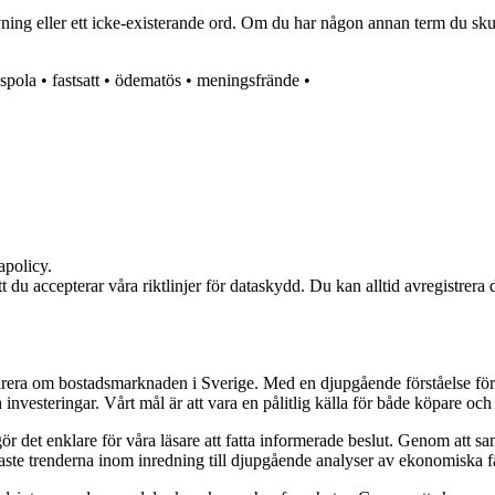
ning eller ett icke-existerande ord. Om du har någon annan term du skulle
spola
•
fastsatt
•
ödematös
•
meningsfrände
•
apolicy.
att du accepterar våra riktlinjer för dataskydd. Du kan alltid avregistrera
pirera om bostadsmarknaden i Sverige. Med en djupgående förståelse för
vesteringar. Vårt mål är att vara en pålitlig källa för både köpare och s
t gör det enklare för våra läsare att fatta informerade beslut. Genom att
naste trenderna inom inredning till djupgående analyser av ekonomiska f