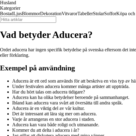
Husland
Kategorier
Bostad
Ljus
Blommor
Dekoration
Vitvaror
Tabeller
Stolar
Soffor
Köpa och 
Vad betyder Aducera?
Ordet aducera har ingen specifik betydelse på svenska eftersom det inte 
eller förklaring.
Exempel på användning
Aducera är ett ord som används för att beskriva en viss typ av hä
Under festivalen aducera kommer många artister att uppträda.
Har du hört talas om aducera tidigare?
Aducera kan ha olika betydelser beroende på sammanhanget.
Ibland kan aducera vara svårt att översätta till andra språk.
Aducera är en viktig del av vår kultur.
Det är intressant att lära sig mer om aducera.
Varje år arrangeras en stor aducera i staden.
Aducera kan vara både roligt och utmanande.
Kommer du att delta i aducera i år?
Jag gillar att diskutera aducera med mina vänner.